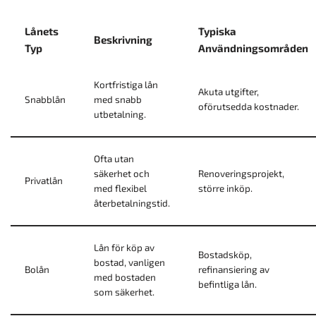
Lånets
Typiska
Beskrivning
Typ
Användningsområden
Kortfristiga lån
Akuta utgifter,
Snabblån
med snabb
oförutsedda kostnader.
utbetalning.
Ofta utan
säkerhet och
Renoveringsprojekt,
Privatlån
med flexibel
större inköp.
återbetalningstid.
Lån för köp av
Bostadsköp,
bostad, vanligen
Bolån
refinansiering av
med bostaden
befintliga lån.
som säkerhet.