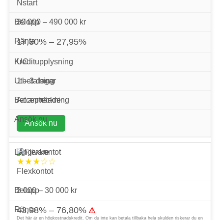
Nstart
30 000 – 490 000 kr
17,80% – 27,95%
UC
1 – 3 dagar
Accepterade
Ansök nu
★★★☆☆
Flexkontot
3 000 – 30 000 kr
43,98% – 76,80%
⚠
Det här är en högkostnadskredit. Om du inte kan betala tillbaka hela skulden riskerar du en