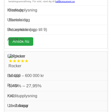
betalningsanmärkning. För stöd, vänd dig till
hallåkonsument.se
.
Bisnode
Samma dag
Accepteras (upp till 9)
Ansök nu
★★★★★
Rocker
10 000 – 600 000 kr
5,45% – 27,95%
UC
1 – 2 dagar