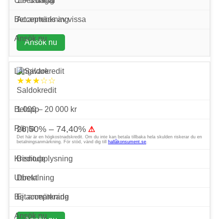
1 – 3 dagar
Accepteras av vissa
Ansök nu
★★★☆☆
Saldokredit
1 000 – 20 000 kr
26,50% – 74,40%
⚠
Det här är en högkostnadskredit. Om du inte kan betala tillbaka hela skulden riskerar du en
betalningsanmärkning. För stöd, vänd dig till
hallåkonsument.se
.
Bisnode
Direkt
Ej accepterade