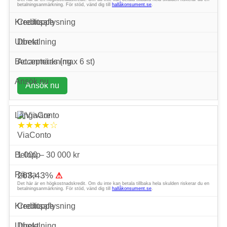
betalningsanmärkning. För stöd, vänd dig till
hallåkonsument.se
.
Creditsafe
Direkt
Accepteras (max 6 st)
Ansök nu
★★★★☆
ViaConto
1 000 – 30 000 kr
263,43%
⚠
Det här är en högkostnadskredit. Om du inte kan betala tillbaka hela skulden riskerar du en
betalningsanmärkning. För stöd, vänd dig till
hallåkonsument.se
.
Creditsafe
Direkt