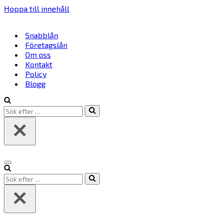
Hoppa till innehåll
Snabblån
Företagslån
Om oss
Kontakt
Policy
Blogg
Sök
efter
…
Navigeringsmeny
Sök
efter
…