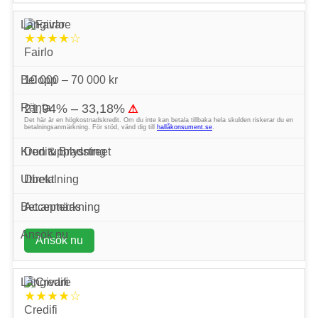
★★★★☆
Fairlo
10 000 – 70 000 kr
21,94% – 33,18%
⚠
Det här är en högkostnadskredit. Om du inte kan betala tillbaka hela skulden riskerar du en
betalningsanmärkning. För stöd, vänd dig till
hallåkonsument.se
.
Dun & Bradstreet
Direkt
Accepteras
Ansök nu
★★★★☆
Credifi