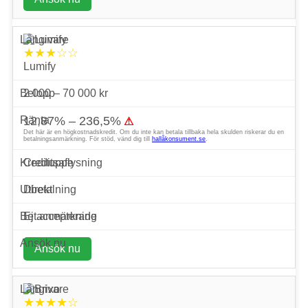
★★★☆☆
Lumify
2 000 – 70 000 kr
12,87% – 236,5%
⚠
Det här är en högkostnadskredit. Om du inte kan betala tillbaka hela skulden riskerar du en
betalningsanmärkning. För stöd, vänd dig till
hallåkonsument.se
.
Creditsafe
Direkt
Ej accepterade
Ansök nu
★★★★☆