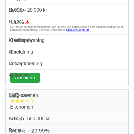
1 000 – 20 000 kr
132%
⚠
Det här är en högkostnadskredit. Om du inte kan betala tillbaka hela skulden riskerar du en
betalningsanmärkning. För stöd, vänd dig till
hallåkonsument.se
.
Creditsafe
Direkt
Accepteras
Ansök nu
★★★☆☆
Ekonomen
5 000 – 600 000 kr
5,95% – 29,99%