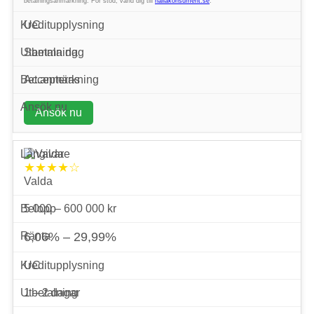
betalningsanmärkning. För stöd, vänd dig till
hallåkonsument.se
.
UC
Samma dag
Accepteras
Ansök nu
★★★★☆
Valda
5 000 – 600 000 kr
6,06% – 29,99%
UC
1 – 2 dagar