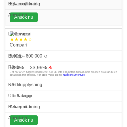
Ej accepterade
Ansök nu
★★★★☆
Compari
5 000 – 600 000 kr
5,20% – 33,99%
⚠
Det här är en högkostnadskredit. Om du inte kan betala tillbaka hela skulden riskerar du en
betalningsanmärkning. För stöd, vänd dig till
hallåkonsument.se
.
UC
1 – 2 dagar
Accepteras
Ansök nu