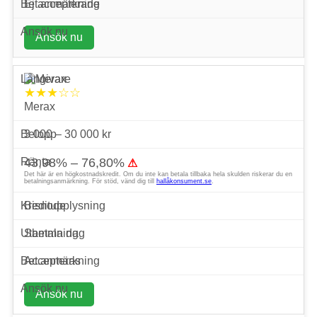
Ej accepterade
Ansök nu
★★★☆☆
Merax
3 000 – 30 000 kr
43,98% – 76,80%
⚠
Det här är en högkostnadskredit. Om du inte kan betala tillbaka hela skulden riskerar du en
betalningsanmärkning. För stöd, vänd dig till
hallåkonsument.se
.
Bisnode
Samma dag
Accepteras
Ansök nu