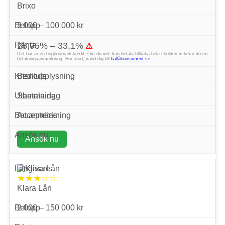
Brixo
3 000 – 100 000 kr
28,95% – 33,1%
⚠
Det här är en högkostnadskredit. Om du inte kan betala tillbaka hela skulden riskerar du en
betalningsanmärkning. För stöd, vänd dig till
hallåkonsument.se
.
Bisnode
Samma dag
Accepteras
Ansök nu
★★★☆☆
Klara Lån
2 000 – 150 000 kr