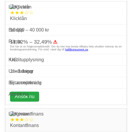
★★★☆☆
Klicklån
10 000 – 40 000 kr
11,82% – 32,49%
⚠
Det här är en högkostnadskredit. Om du inte kan betala tillbaka hela skulden riskerar du en
betalningsanmärkning. För stöd, vänd dig till
hallåkonsument.se
.
UC
1 – 3 dagar
Ej accepterade
Ansök nu
★★★☆☆
Kontantfinans