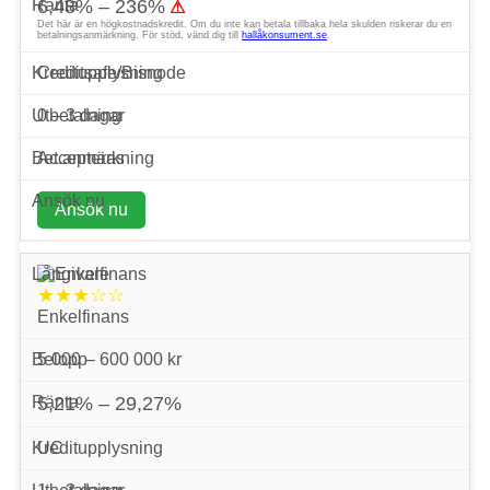
6,48% – 236%
⚠
Det här är en högkostnadskredit. Om du inte kan betala tillbaka hela skulden riskerar du en
betalningsanmärkning. För stöd, vänd dig till
hallåkonsument.se
.
Creditsafe/Bisnode
0 – 3 dagar
Accepteras
Ansök nu
★★★☆☆
Enkelfinans
5 000 – 600 000 kr
5,21% – 29,27%
UC