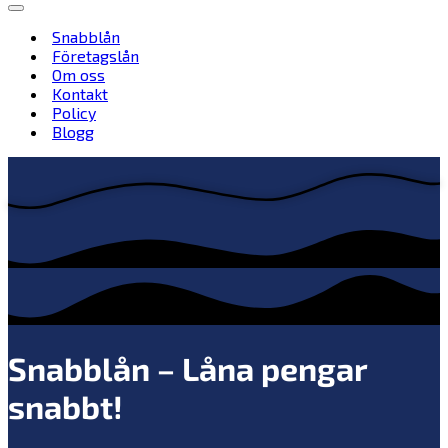
Navigeringsmeny
Snabblån
Företagslån
Om oss
Kontakt
Policy
Blogg
Snabblån – Låna pengar
snabbt!