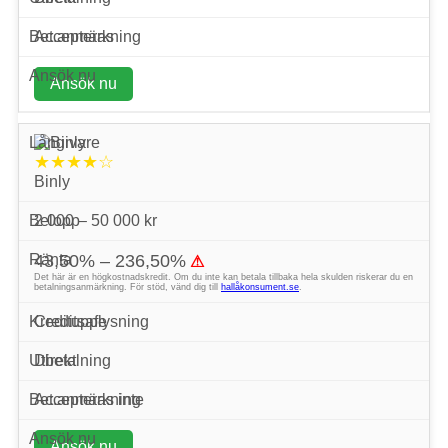
Accepteras
Ansök nu
★★★★☆
Binly
2 000 – 50 000 kr
43,50% – 236,50%
⚠
Det här är en högkostnadskredit. Om du inte kan betala tillbaka hela skulden riskerar du en
betalningsanmärkning. För stöd, vänd dig till
hallåkonsument.se
.
Creditsafe
Direkt
Accepteras inte
Ansök nu