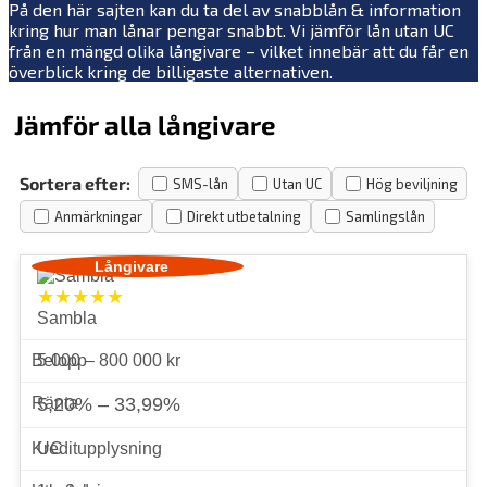
På den här sajten kan du ta del av snabblån & information
kring hur man lånar pengar snabbt. Vi jämför lån utan UC
från en mängd olika långivare – vilket innebär att du får en
överblick kring de billigaste alternativen.
Jämför alla långivare
Sortera efter:
SMS-lån
Utan UC
Hög beviljning
Anmärkningar
Direkt utbetalning
Samlingslån
★★★★★
Sambla
5 000 – 800 000 kr
5,20% – 33,99%
UC