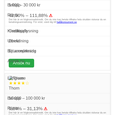
1 000 – 30 000 kr
42,50% – 111,88%
⚠
Det här är en högkostnadskredit. Om du inte kan betala tillbaka hela skulden riskerar du en
betalningsanmärkning. För stöd, vänd dig till
hallåkonsument.se
.
Creditsafe
Direkt
Ej accepterade
Ansök nu
★★★★☆
Thorn
10 000 – 100 000 kr
9,84% – 31,13%
⚠
Det här är en högkostnadskredit. Om du inte kan betala tillbaka hela skulden riskerar du en