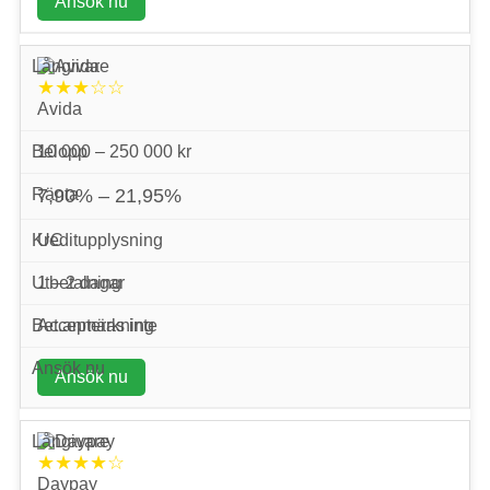
Ansök nu
★★★☆☆
Avida
10 000 – 250 000 kr
7,90% – 21,95%
UC
1 – 2 dagar
Accepteras inte
Ansök nu
★★★★☆
Daypay