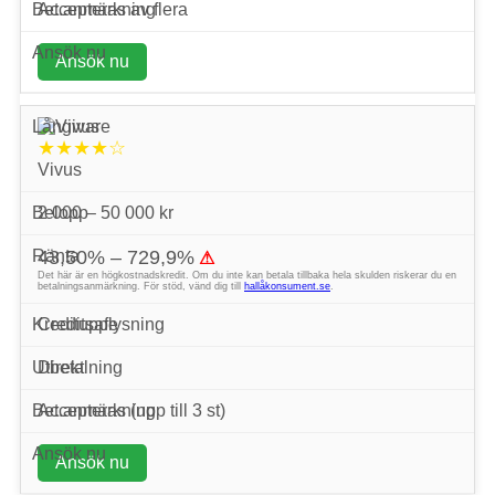
Accepteras av flera
Ansök nu
★★★★☆
Vivus
2 000 – 50 000 kr
43,50% – 729,9%
⚠
Det här är en högkostnadskredit. Om du inte kan betala tillbaka hela skulden riskerar du en
betalningsanmärkning. För stöd, vänd dig till
hallåkonsument.se
.
Creditsafe
Direkt
Accepteras (upp till 3 st)
Ansök nu