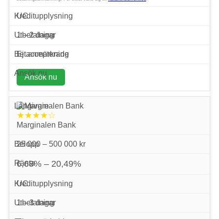
UC
1 – 2 dagar
Ej accepterade
Ansök nu
★★★★☆
Marginalen Bank
25 000 – 500 000 kr
6,68% – 20,49%
UC
1 – 3 dagar