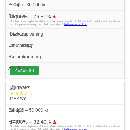
3 000 – 30 000 kr
23,95% – 76,80%
⚠
Det här är en högkostnadskredit. Om du inte kan betala tillbaka hela skulden riskerar du en
betalningsanmärkning. För stöd, vänd dig till
hallåkonsument.se
.
Bisnode
0 – 1 dagar
Accepteras
Ansök nu
★★★☆☆
L’EASY
10 000 – 50 000 kr
14,03% – 32,49%
⚠
Det här är en högkostnadskredit. Om du inte kan betala tillbaka hela skulden riskerar du en
betalningsanmärkning. För stöd, vänd dig till
hallåkonsument.se
.