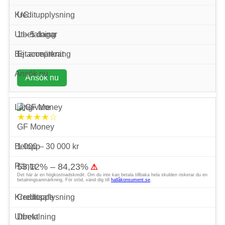
UC
1 – 5 dagar
Ej accepterat
Ansök nu
★★★★☆
GF Money
1 000 – 30 000 kr
53,12% – 84,23%
⚠
Det här är en högkostnadskredit. Om du inte kan betala tillbaka hela skulden riskerar du en
betalningsanmärkning. För stöd, vänd dig till
hallåkonsument.se
.
Creditsafe
Direkt