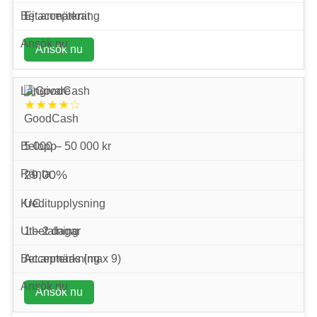
Ej accepterat
Ansök nu
★★★★☆
GoodCash
5 000 – 50 000 kr
29,00%
UC
1 – 2 dagar
Accepteras (max 9)
Ansök nu