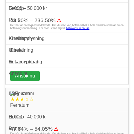
2 000 – 50 000 kr
43,50% – 236,50%
⚠
Det här är en högkostnadskredit. Om du inte kan betala tillbaka hela skulden riskerar du en
betalningsanmärkning. För stöd, vänd dig till
hallåkonsument.se
.
Creditsafe
Direkt
Ej accepterat
Ansök nu
★★★☆☆
Ferratum
1 000 – 40 000 kr
47,64% – 54,05%
⚠
Det här är en högkostnadskredit. Om du inte kan betala tillbaka hela skulden riskerar du en