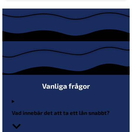
Vanliga frågor
Vad innebär det att ta ett lån snabbt?