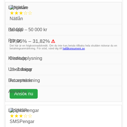
★★★☆☆
Nätlån
10 000 – 50 000 kr
27,95% – 31,82%
⚠
Det här är en högkostnadskredit. Om du inte kan betala tillbaka hela skulden riskerar du en
betalningsanmärkning. För stöd, vänd dig till
hallåkonsument.se
.
Bisnode
1 – 2 dagar
Accepteras
Ansök nu
★★★☆☆
SMSPengar