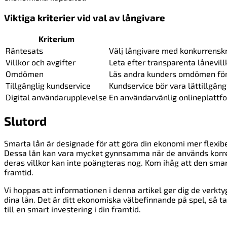
Viktiga kriterier vid val av långivare
Kriterium
Räntesats
Välj långivare med konkurrenskr
Villkor och avgifter
Leta efter transparenta lånevillk
Omdömen
Läs andra kunders omdömen för a
Tillgänglig kundservice
Kundservice bör vara lättillgäng
Digital användarupplevelse
En användarvänlig onlineplattf
Slutord
Smarta lån är designade för att göra din ekonomi mer flexibel 
Dessa lån kan vara mycket gynnsamma när de används korrekt 
deras villkor kan inte poängteras nog. Kom ihåg att den smart
framtid.
Vi hoppas att informationen i denna artikel ger dig de verkt
dina lån. Det är ditt ekonomiska välbefinnande på spel, så ta 
till en smart investering i din framtid.