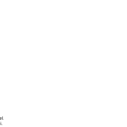
el
i.