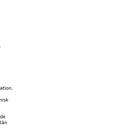
.
ation.
misk
nde
 lån