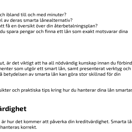
h ibland till och med minuter?
el av deras smarta lånealternativ?
att få en översikt över din återbetalningsplan?
du spara pengar och finna ett lån som exakt motsvarar dina
ut, är det viktigt att ha all nödvändig kunskap innan du förbin
mponenter som utgör ett smart lån, samt presenterat verktyg och
rstå betydelsen av smarta lån kan göra stor skillnad för din
sikter och praktiska tips kring hur du hanterar dina lån smarta
ärdighet
ån är hur det kommer att påverka din kreditvärdighet. Smarta l
 hanteras korrekt.