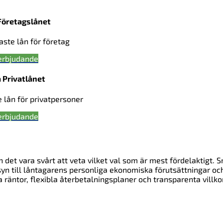
Företagslånet
gaste lån för företag
erbjudande
 Privatlånet
e lån för privatpersoner
erbjudande
 det vara svårt att veta vilket val som är mest fördelaktigt. 
yn till låntagarens personliga ekonomiska förutsättningar oc
äntor, flexibla återbetalningsplaner och transparenta villkor