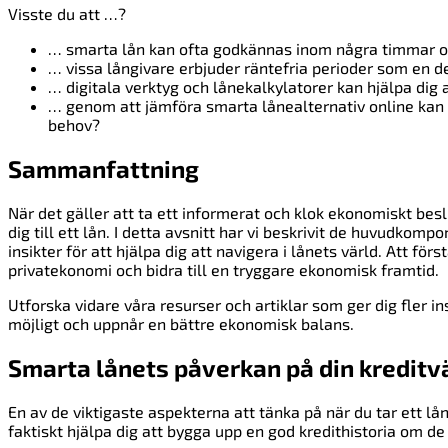
Visste du att …?
… smarta lån kan ofta godkännas inom några timmar oc
… vissa långivare erbjuder räntefria perioder som en d
… digitala verktyg och lånekalkylatorer kan hjälpa dig 
… genom att jämföra smarta lånealternativ online kan 
behov?
Sammanfattning
När det gäller att ta ett informerat och klok ekonomiskt besl
dig till ett lån. I detta avsnitt har vi beskrivit de huvudko
insikter för att hjälpa dig att navigera i lånets värld. Att fö
privatekonomi och bidra till en tryggare ekonomisk framtid.
Utforska vidare våra resurser och artiklar som ger dig fler in
möjligt och uppnår en bättre ekonomisk balans.
Smarta lånets påverkan på din kreditv
En av de viktigaste aspekterna att tänka på när du tar ett l
faktiskt hjälpa dig att bygga upp en god kredithistoria om de