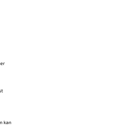
der
st
ån kan