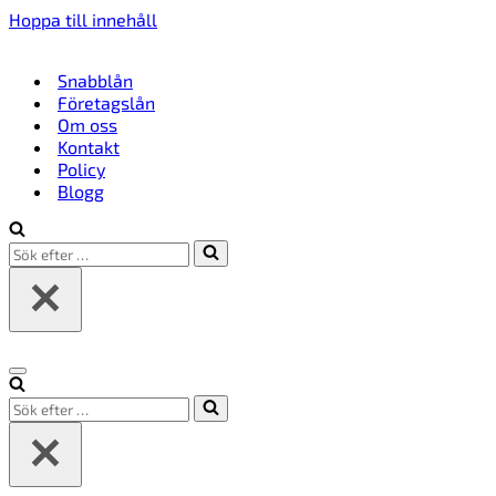
Hoppa till innehåll
Snabblån
Företagslån
Om oss
Kontakt
Policy
Blogg
Sök
efter
…
Navigeringsmeny
Sök
efter
…