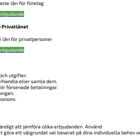
gaste lån för företag
erbjudande
 Privatlånet
e lån för privatpersoner
erbjudande
och utgifter.
örhandla eller samla dem.
ör försenade betalningar.
ingen.
ekonomi.
vändigt att jämföra olika erbjudanden. Använd
t göra ett välgrundat val baserat på dina individuella behov o