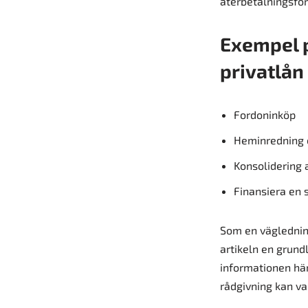
återbetalningsför
Exempel 
privatlån
Fordoninköp
Heminredning 
Konsolidering a
Finansiera en 
Som en vägledning
artikeln en grund
informationen här
rådgivning kan var