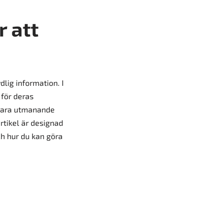
r att
ydlig information. I
för deras
 vara utmanande
rtikel är designad
ch hur du kan göra