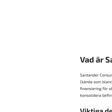
Vad är S
Santander Consume
(kända som blancol
finansiering för 
konsolidera befint
Viktiga d