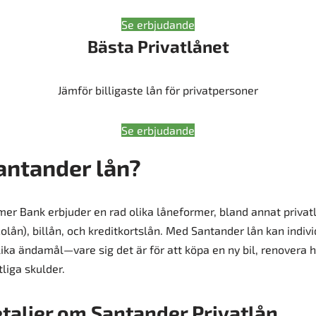
Se erbjudande
Bästa Privatlånet
Jämför billigaste lån för privatpersoner
Se erbjudande
antander lån?
r Bank erbjuder en rad olika låneformer, bland annat privat
ån), billån, och kreditkortslån. Med Santander lån kan individe
olika ändamål—vare sig det är för att köpa en ny bil, renovera
liga skulder.
etaljer om Santander Privatlån