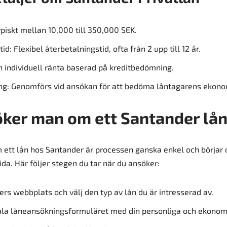
piskt mellan 10,000 till 350,000 SEK.
id: Flexibel återbetalningstid, ofta från 2 upp till 12 år.
h individuell ränta baserad på kreditbedömning.
ng: Genomförs vid ansökan för att bedöma låntagarens ekonom
ker man om ett Santander lå
 ett lån hos Santander är processen ganska enkel och börjar 
a. Här följer stegen du tar när du ansöker:
ers webbplats och välj den typ av lån du är intresserad av.
itala låneansökningsformuläret med din personliga och ekonom