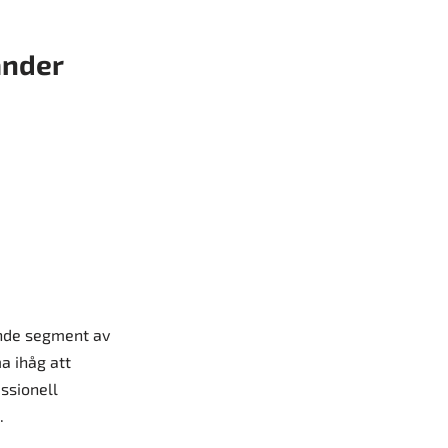
ander
ande segment av
a ihåg att
ssionell
.