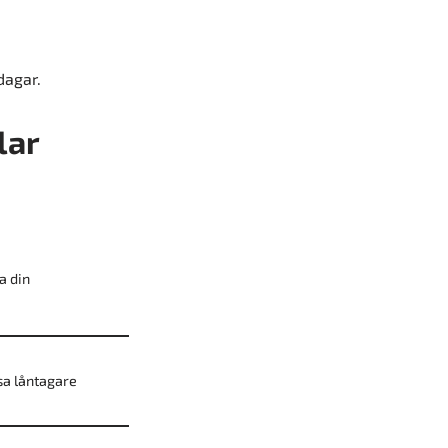
dagar.
lar
a din
sa låntagare