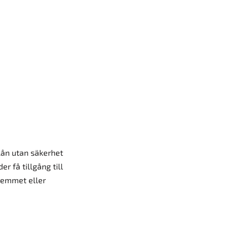
lån utan säkerhet
r få tillgång till
 hemmet eller