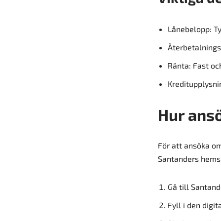
Lånebelopp: Ty
Återbetalningst
Ränta: Fast oc
Kreditupplysni
Hur ansö
För att ansöka om
Santanders hemsid
Gå till Santand
Fyll i den dig