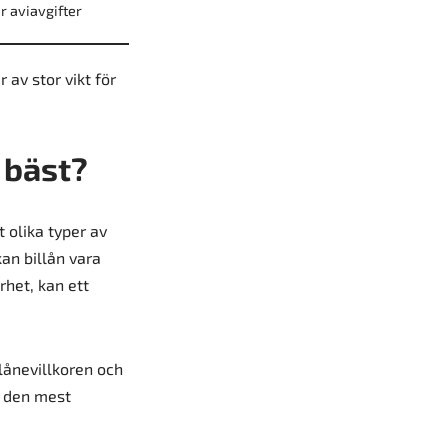
r aviavgifter
av stor vikt för
 bäst?
 olika typer av
kan billån vara
rhet, kan ett
lånevillkoren och
a den mest