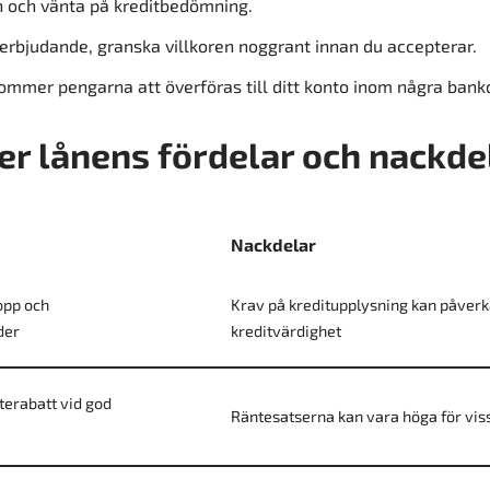
 och vänta på kreditbedömning.
eerbjudande, granska villkoren noggrant innan du accepterar.
kommer pengarna att överföras till ditt konto inom några bank
r lånens fördelar och nackde
Nackdelar
opp och
Krav på kreditupplysning kan påverk
der
kreditvärdighet
nterabatt vid god
Räntesatserna kan vara höga för vis