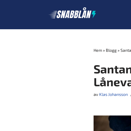
Hoppa
till
innehåll
Hem
»
Blogg
»
Santa
Santan
Låneva
av
Klas Johansson