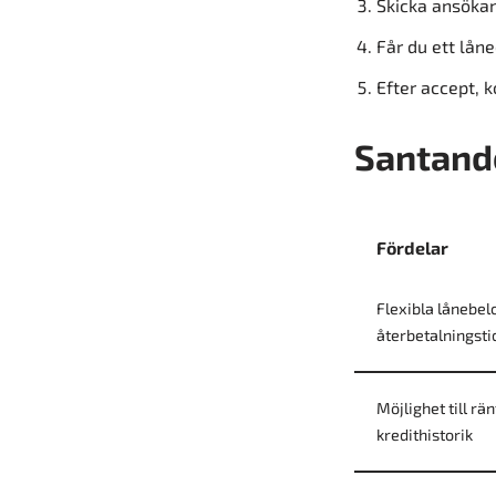
Skicka ansökan
Får du ett lån
Efter accept, 
Santande
Fördelar
Flexibla lånebel
återbetalningsti
Möjlighet till rä
kredithistorik