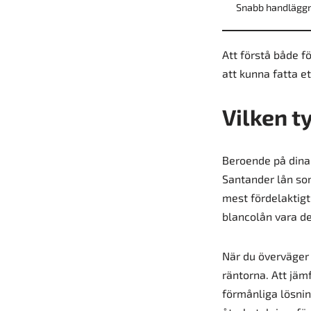
Snabb handläggn
Att förstå både f
att kunna fatta et
Vilken t
Beroende på dina 
Santander lån som 
mest fördelaktigt.
blancolån vara det
När du överväger 
räntorna. Att jäm
förmånliga lösning