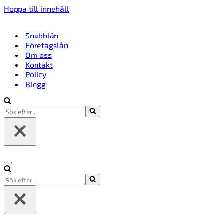
Hoppa till innehåll
Snabblån
Företagslån
Om oss
Kontakt
Policy
Blogg
Sök
efter
…
Navigeringsmeny
Sök
efter
…