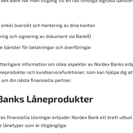
ex Bank har man tillgång till en rad smidiga digitala tjänste
 enkel översikt och hantering av dina konton
ering och signering av dokument via BankID
 tjänster för betalningar och överföringar
tterligare information om olika aspekter av Nordex Banks er
åneprodukter och kundservicefunktioner, som kan hjälpa dig att
 om din nästa finansiella partner.
Banks Låneprodukter
as finansiella lösningar erbjuder Nordex Bank ett brett utbud
e lånetyper som är tillgängliga: