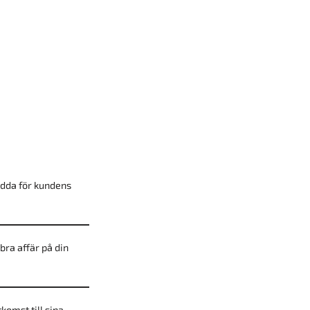
ydda för kundens
 bra affär på din
komst till sina