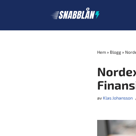
Hoppa
till
innehåll
Hem
»
Blogg
»
Norde
Nordex
Finansi
av
Klas Johansson