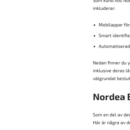
Som kund hos Nord
inkluderar:
Mobilappar för
Smart identifi
Automatiserade
Nedan finner du y
inklusive deras l
välgrundat beslut
Nordea 
Som en del av der
Här är några av d