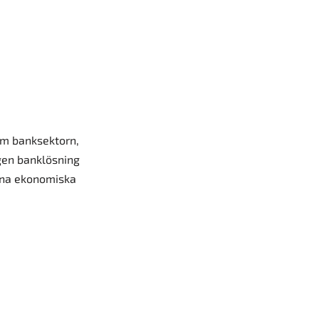
nom banksektorn,
gen banklösning
sina ekonomiska