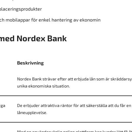
placeringsprodukter
ch mobilappar för enkel hantering av ekonomin
 med Nordex Bank
Beskrivning
Nordex Bank strävar efter att erbjuda lån som är skräddars
unika ekonomiska situation.
iga
De erbjuder attraktiva räntor för att säkerställa att du får en
låneupplevelse.
Med en användarvänlig online plattform kan kunder lätt få åt