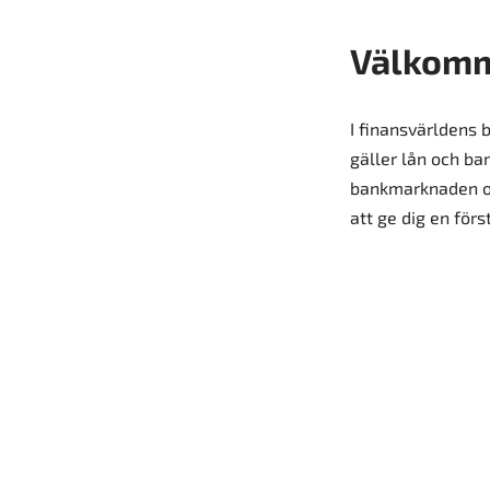
Välkomm
I finansvärldens b
gäller lån och ba
bankmarknaden och
att ge dig en för