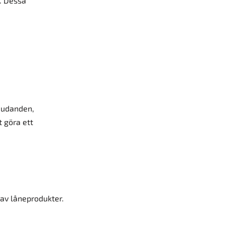
r. Dessa
bjudanden,
 göra ett
 av låneprodukter.