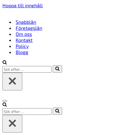
Hoppa till innehåll
Snabblån
Företagslån
Om oss
Kontakt
Policy
Blogg
Sök
efter
…
Navigeringsmeny
Sök
efter
…