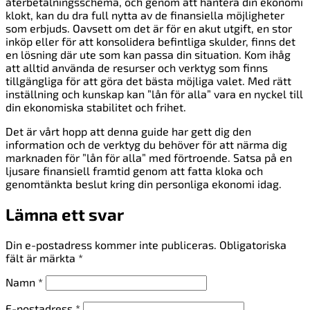
återbetalningsschema, och genom att hantera din ekonomi
klokt, kan du dra full nytta av de finansiella möjligheter
som erbjuds. Oavsett om det är för en akut utgift, en stor
inköp eller för att konsolidera befintliga skulder, finns det
en lösning där ute som kan passa din situation. Kom ihåg
att alltid använda de resurser och verktyg som finns
tillgängliga för att göra det bästa möjliga valet. Med rätt
inställning och kunskap kan ”lån för alla” vara en nyckel till
din ekonomiska stabilitet och frihet.
Det är vårt hopp att denna guide har gett dig den
information och de verktyg du behöver för att närma dig
marknaden för ”lån för alla” med förtroende. Satsa på en
ljusare finansiell framtid genom att fatta kloka och
genomtänkta beslut kring din personliga ekonomi idag.
Lämna ett svar
Din e-postadress kommer inte publiceras.
Obligatoriska
fält är märkta
*
Namn
*
E-postadress
*