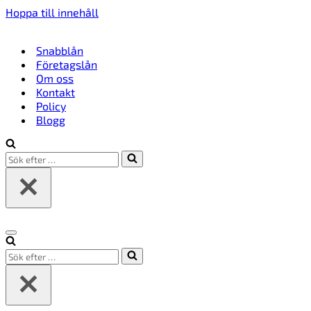
Hoppa till innehåll
Snabblån
Företagslån
Om oss
Kontakt
Policy
Blogg
Sök
efter
…
Navigeringsmeny
Sök
efter
…