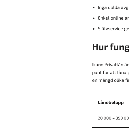
Inga dolda avgi
Enkel online a
Självservice g
Hur fung
Ikano Privatlån ä
pant för att låna
en mängd olika fi
Lånebelopp
20 000 – 350 00