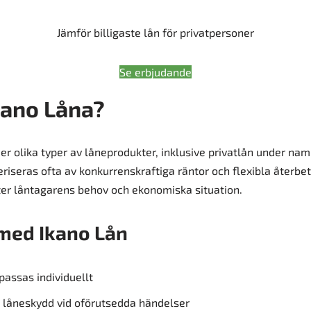
Jämför billigaste lån för privatpersoner
Se erbjudande
kano Låna?
er olika typer av låneprodukter, inklusive privatlån under nam
riseras ofta av konkurrenskraftiga räntor och flexibla återbe
er låntagarens behov och ekonomiska situation.
med Ikano Lån
assas individuellt
ll låneskydd vid oförutsedda händelser