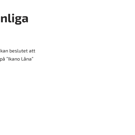
ånliga
kan beslutet att
 på ”Ikano Låna”