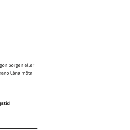
ågon borgen eller
 Ikano Låna möta
gstid