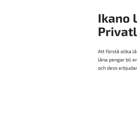
Ikano 
Privat
Att förstå olika 
låna pengar bli en
och dess erbjudan