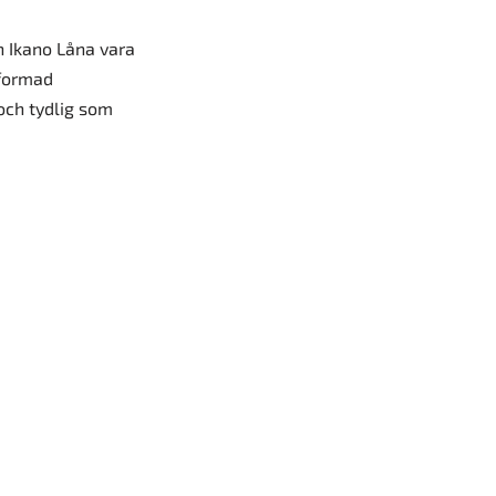
n Ikano Låna vara
eformad
och tydlig som