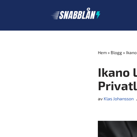
Hoppa
till
innehåll
Hem
»
Blogg
»
Ikano 
Ikano L
Privat
av
Klas Johansson