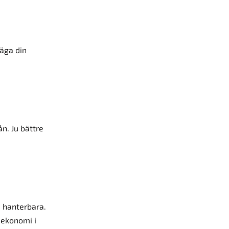
äga din
ån. Ju bättre
a hanterbara.
n ekonomi i