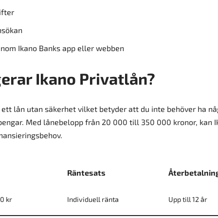
fter
nsökan
enom Ikano Banks app eller webben
erar Ikano Privatlån?
r ett lån utan säkerhet vilket betyder att du inte behöver ha n
 pengar. Med lånebelopp från 20 000 till 350 000 kronor, kan
nansieringsbehov.
Räntesats
Återbetalnin
0 kr
Individuell ränta
Upp till 12 år