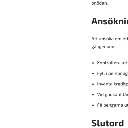
onödan.
Ansökni
Att ansöka om ett
gå igenom:
Kontrollera att
Fyll i personl
Invänta kredit
Vid godkänt lå
Få pengarna ut
Slutord