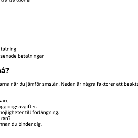
etalning
örsenade betalningar
på?
ngarna när du jämför smslån. Nedan är några faktorer att beakt
vare.
äggningsavgifter.
öjligheter till förlängning.
aren?
nnan du binder dig.