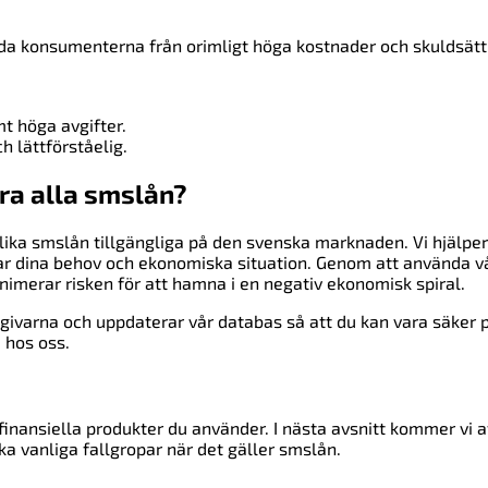
dda konsumenterna från orimligt höga kostnader och skuldsätt
t höga avgifter.
h lättförståelig.
öra alla smslån?
lika smslån tillgängliga på den svenska marknaden. Vi hjälper
ar dina behov och ekonomiska situation. Genom att använda v
nimerar risken för att hamna i en negativ ekonomisk spiral.
givarna och uppdaterar vår databas så att du kan vara säker p
 hos oss.
inansiella produkter du använder. I nästa avsnitt kommer vi a
a vanliga fallgropar när det gäller smslån.