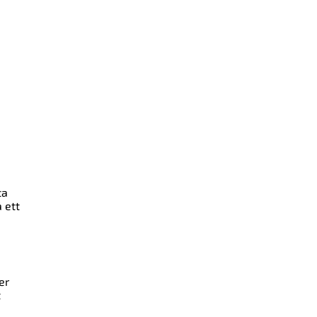
ta
 ett
er
t