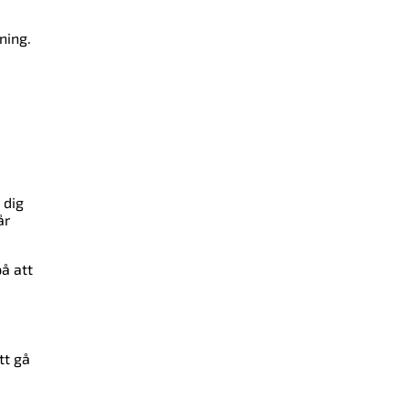
ning.
 dig
år
å att
tt gå