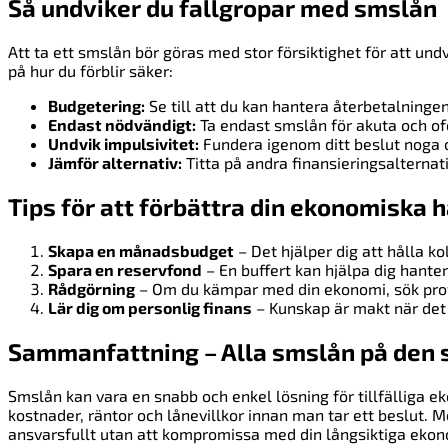
Så undviker du fallgropar med smslån
Att ta ett smslån bör göras med stor försiktighet för att und
på hur du förblir säker:
Budgetering:
Se till att du kan hantera återbetalninge
Endast nödvändigt:
Ta endast smslån för akuta och of
Undvik impulsivitet:
Fundera igenom ditt beslut noga 
Jämför alternativ:
Titta på andra finansieringsalternat
Tips för att förbättra din ekonomiska 
Skapa en månadsbudget
– Det hjälper dig att hålla ko
Spara en reservfond
– En buffert kan hjälpa dig hante
Rådgörning
– Om du kämpar med din ekonomi, sök prof
Lär dig om personlig finans
– Kunskap är makt när det 
Sammanfattning – Alla smslån på den
Smslån kan vara en snabb och enkel lösning för tillfälliga e
kostnader, räntor och lånevillkor innan man tar ett beslut.
ansvarsfullt utan att kompromissa med din långsiktiga ekon