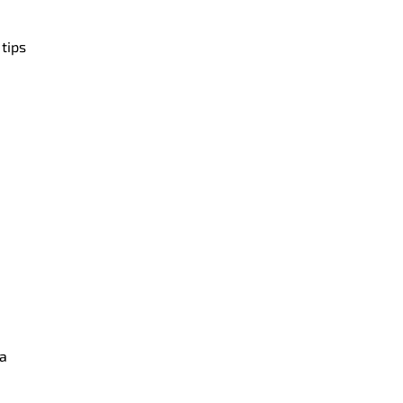
 tips
ga