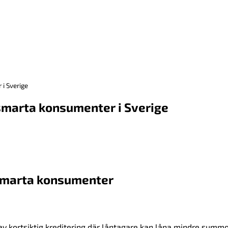
i Sverige
 smarta konsumenter i Sverige
 smarta konsumenter
av kortsiktig kreditering där låntagare kan låna mindre summ