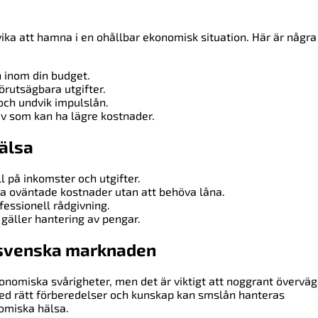
vika att hamna i en ohållbar ekonomisk situation. Här är några
n inom din budget.
örutsägbara utgifter.
och undvik impulslån.
iv som kan ha lägre kostnader.
hälsa
ll på inkomster och utgifter.
ra oväntade kostnader utan att behöva låna.
essionell rådgivning.
gäller hantering av pengar.
 svenska marknaden
konomiska svårigheter, men det är viktigt att noggrant övervä
 Med rätt förberedelser och kunskap kan smslån hanteras
omiska hälsa.