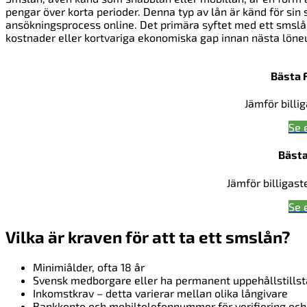
pengar över korta perioder. Denna typ av lån är känd för sin
ansökningsprocess online. Det primära syftet med ett smslån
kostnader eller kortvariga ekonomiska gap innan nästa löne
Bästa 
Jämför billi
Se 
Bästa
Jämför billigast
Se 
Vilka är kraven för att ta ett smslån?
Minimiålder, ofta 18 år
Svensk medborgare eller ha permanent uppehållstills
Inkomstkrav – detta varierar mellan olika långivare
Bankkonto och mobiltelefonnummer för verifiering och