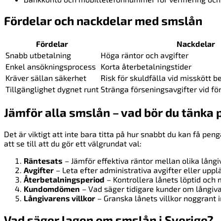
Fördelar och nackdelar med smslån
Fördelar
Nackdelar
Snabb utbetalning
Höga räntor och avgifter
Enkel ansökningsprocess
Korta återbetalningstider
Kräver sällan säkerhet
Risk för skuldfälla vid misskött b
Tillgänglighet dygnet runt
Stränga förseningsavgifter vid f
Jämför alla smslån – vad bör du tänka 
Det är viktigt att inte bara titta på hur snabbt du kan få pe
att se till att du gör ett välgrundat val:
Räntesats
– Jämför effektiva räntor mellan olika långi
Avgifter
– Leta efter administrativa avgifter eller uppl
Återbetalningsperiod
– Kontrollera lånets löptid och m
Kundomdömen
– Vad säger tidigare kunder om långiv
Långivarens villkor
– Granska lånets villkor noggrant i
Vad säger lagen om smslån i Sverige?