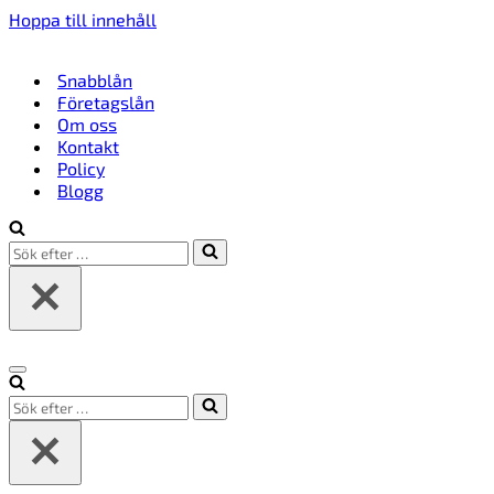
Hoppa till innehåll
Snabblån
Företagslån
Om oss
Kontakt
Policy
Blogg
Sök
efter
…
Navigeringsmeny
Sök
efter
…