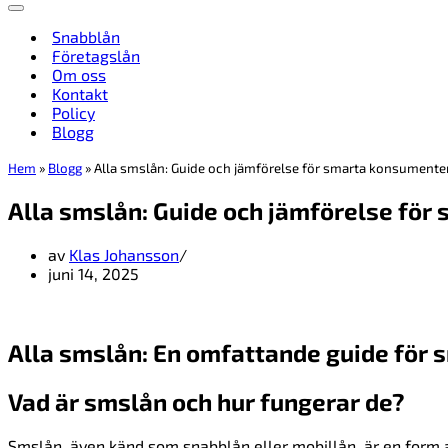
Navigeringsmeny
Snabblån
Företagslån
Om oss
Kontakt
Policy
Blogg
Hem
»
Blogg
»
Alla smslån: Guide och jämförelse för smarta konsumenter 
Alla smslån: Guide och jämförelse för
av
Klas Johansson
juni 14, 2025
Alla smslån: En omfattande guide för
Vad är smslån och hur fungerar de?
Smslån, även känd som snabblån eller mobillån, är en form 