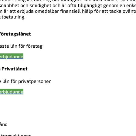
 snabbhet och smidighet och är ofta tillgängligt genom en enk
 är att erbjuda omedelbar finansiell hjälp för att täcka ovän
utbetalning.
Företagslånet
gaste lån för företag
erbjudande
 Privatlånet
e lån för privatpersoner
erbjudande
tånd
 transaktioner