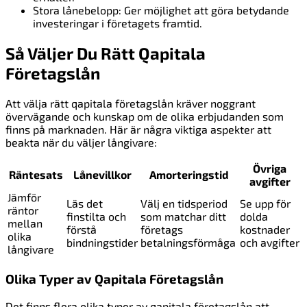
Stora lånebelopp: Ger möjlighet att göra betydande
investeringar i företagets framtid.
Så Väljer Du Rätt Qapitala
Företagslån
Att välja rätt qapitala företagslån kräver noggrant
övervägande och kunskap om de olika erbjudanden som
finns på marknaden. Här är några viktiga aspekter att
beakta när du väljer långivare:
Övriga
Räntesats
Lånevillkor
Amorteringstid
avgifter
Jämför
Läs det
Välj en tidsperiod
Se upp för
räntor
finstilta och
som matchar ditt
dolda
mellan
förstå
företags
kostnader
olika
bindningstider
betalningsförmåga
och avgifter
långivare
Olika Typer av Qapitala Företagslån
Det finns flera olika typer av qapitala företagslån att