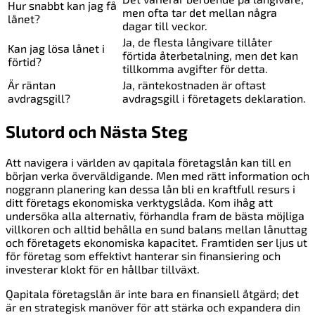
Hur snabbt kan jag få
men ofta tar det mellan några
lånet?
dagar till veckor.
Ja, de flesta långivare tillåter
Kan jag lösa lånet i
förtida återbetalning, men det kan
förtid?
tillkomma avgifter för detta.
Är räntan
Ja, räntekostnaden är oftast
avdragsgill?
avdragsgill i företagets deklaration.
Slutord och Nästa Steg
Att navigera i världen av qapitala företagslån kan till en
början verka överväldigande. Men med rätt information och
noggrann planering kan dessa lån bli en kraftfull resurs i
ditt företags ekonomiska verktygslåda. Kom ihåg att
undersöka alla alternativ, förhandla fram de bästa möjliga
villkoren och alltid behålla en sund balans mellan lånuttag
och företagets ekonomiska kapacitet. Framtiden ser ljus ut
för företag som effektivt hanterar sin finansiering och
investerar klokt för en hållbar tillväxt.
Qapitala företagslån är inte bara en finansiell åtgärd; det
är en strategisk manöver för att stärka och expandera din