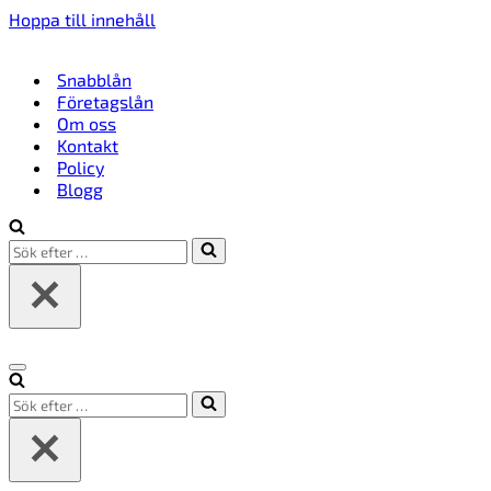
Hoppa till innehåll
Snabblån
Företagslån
Om oss
Kontakt
Policy
Blogg
Sök
efter
…
Navigeringsmeny
Sök
efter
…