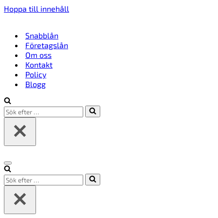
Hoppa till innehåll
Snabblån
Företagslån
Om oss
Kontakt
Policy
Blogg
Sök
efter
…
Navigeringsmeny
Sök
efter
…