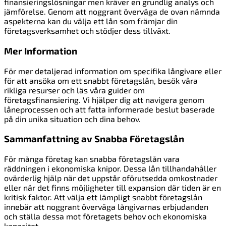
finansieringslösningar men kräver en grundlig analys och
jämförelse. Genom att noggrant överväga de ovan nämnda
aspekterna kan du välja ett lån som främjar din
företagsverksamhet och stödjer dess tillväxt.
Mer Information
För mer detaljerad information om specifika långivare eller
för att ansöka om ett snabbt företagslån, besök våra
rikliga resurser och läs våra guider om
företagsfinansiering. Vi hjälper dig att navigera genom
låneprocessen och att fatta informerade beslut baserade
på din unika situation och dina behov.
Sammanfattning av Snabba Företagslån
För många företag kan snabba företagslån vara
räddningen i ekonomiska knipor. Dessa lån tillhandahåller
ovärderlig hjälp när det uppstår oförutsedda omkostnader
eller när det finns möjligheter till expansion där tiden är en
kritisk faktor. Att välja ett lämpligt snabbt företagslån
innebär att noggrant överväga långivarnas erbjudanden
och ställa dessa mot företagets behov och ekonomiska
kapacitet.