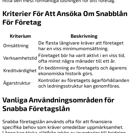
hitta den mest förmånliga lösningen för ditt företag.
Kriterier För Att Ansöka Om Snabblån
För Företag
Kriterium
Beskrivning
De flesta långivare kräver att företaget
Omsättning
har en viss minimumomsättning.
Företaget bör ha varit aktivt i en viss tid,
Verksamhetstid
ofta minst några månader till ett år.
En bedömning av företagets och ägarens
Kreditvärdighet
ekonomiska historik görs.
Kontroller av företagets ägarförhållanden
Ägarstruktur
och ledningsstruktur kan genomföras.
Vanliga Användningsområden för
Snabba Företagslån
Snabba företagslån används ofta för att finansiera
specifika behov som kräver omedelbar uppmärksamhet.
Lånen kan täcka alltifrån inköp av inventarier till bridging