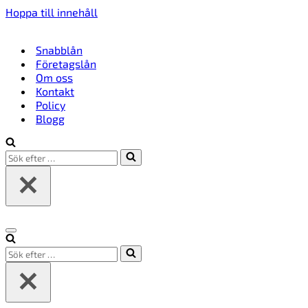
Hoppa till innehåll
Snabblån
Företagslån
Om oss
Kontakt
Policy
Blogg
Sök
efter
…
Navigeringsmeny
Sök
efter
…