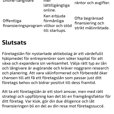
Online-långivare
mer
räntor och avgifter.
lättillgängliga
online.
Kan erbjuda
Ofta begränsad
Offentliga
förmånliga
finansiering och
finansieringsprogram
villkor och stöd
strikt målinriktade.
till startups.
Slutsats
Företagslån för nystartade aktiebolag är ett värdefullt
hjälpmedel för entreprenörer som söker kapital för att
växa och expandera sin verksamhet. Välja rätt typ av lån
och långivare är avgörande och kräver noggrann research
och planering. Att vara välinformerad och förberedd ökar
chansen till att få ett företagslån som passar just ditt
företags behov och bidrar positivt till dess framtid.
Att ta ett företagslån är ett stort ansvar, men med rätt
strategi och uppföljning kan det bli en framgångsfaktor för
ditt företag. Var klok, gör din due diligence och låt
finansieringen bli en del av din resa mot företagssuccé.