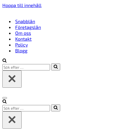
Hoppa till innehåll
Snabblån
Företagslån
Om oss
Kontakt
Policy
Blogg
Sök
efter
…
Navigeringsmeny
Sök
efter
…