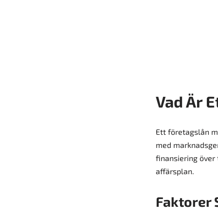
Vad Är E
Ett företagslån me
med marknadsgenom
finansiering över 
affärsplan.
Faktorer 