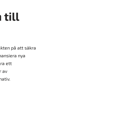
till
akten på att säkra
nansiera nya
ra ett
r av
ativ.