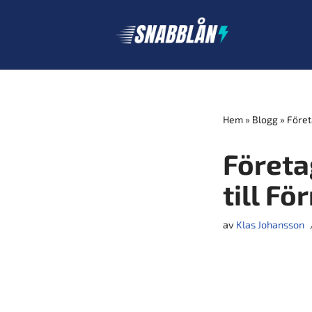
Hoppa
till
innehåll
Hem
»
Blogg
»
Föret
Företa
till Fö
av
Klas Johansson