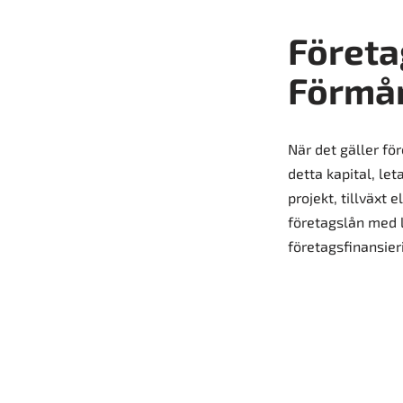
Företa
Förmån
När det gäller för
detta kapital, le
projekt, tillväxt 
företagslån med l
företagsfinansier