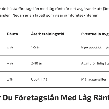
r de bästa företagslån med låg ränta är det avgörande att jäm
anden. Nedan är en tabell som visar jämförelsekriterier:
Ränta
Återbetalningstid
Eventuella Avgi
x %
1-5 år
Inga uppläggning
y %
2-10 år
Avgift för tidig å
z %
Upp till 7 år
Månadsavgifter
r Du Företagslån Med Låg Rän