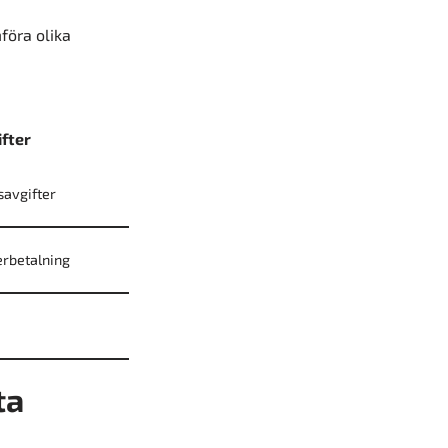
föra olika
fter
savgifter
terbetalning
ta