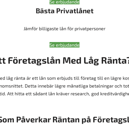
Se erbjudande
Bästa Privatlånet
Jämför billigaste lån för privatpersoner
Se erbjudande
tt Företagslån Med Låg Ränta
d låg ränta är ett lån som erbjuds till företag till en lägre k
snittet. Detta innebär lägre månatliga betalningar och total
tid. Att hitta ett sådant lån kräver research, god kreditvärdigh
Som Påverkar Räntan på Företags