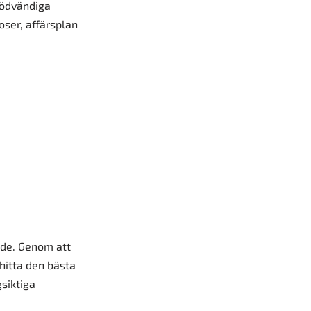
 nödvändiga
oser, affärsplan
rade. Genom att
hitta den bästa
siktiga