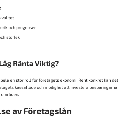
t
kvalitet
orik och prognoser
och storlek
 Låg Ränta Viktig?
spela en stor roll för företagets ekonomi. Rent konkret kan de
etagets kassaflöde och möjlighet att investera besparingarna i 
a områden.
se av Företagslån