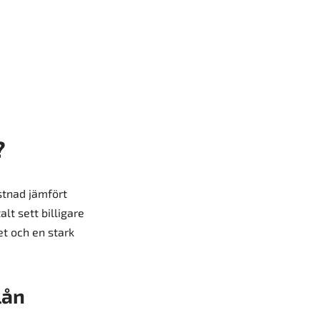
?
ostnad jämfört
t sett billigare
et och en stark
lån