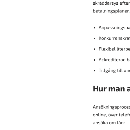
skräddarsys efter
betalningsplaner,
Anpassningsba
Konkurrenskraf
Flexibel återb
Ackrediterad b
Tillgång till a
Hur man 
Ansökningsprocess
online, över tele
ansöka om lån: