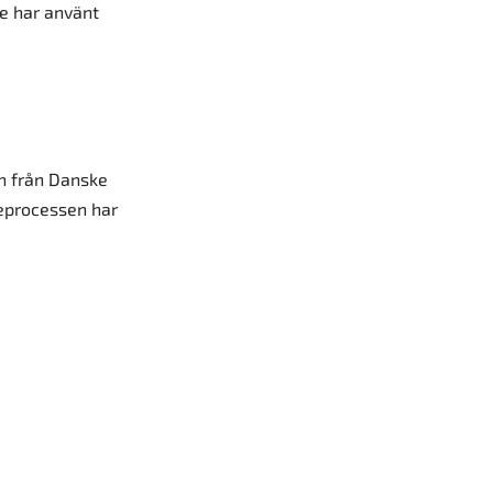
de har använt
n från Danske
neprocessen har