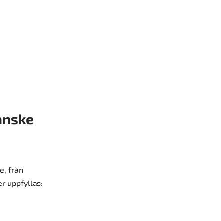
Danske
e, från
er uppfyllas: