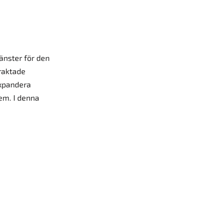
änster för den
traktade
expandera
lem. I denna