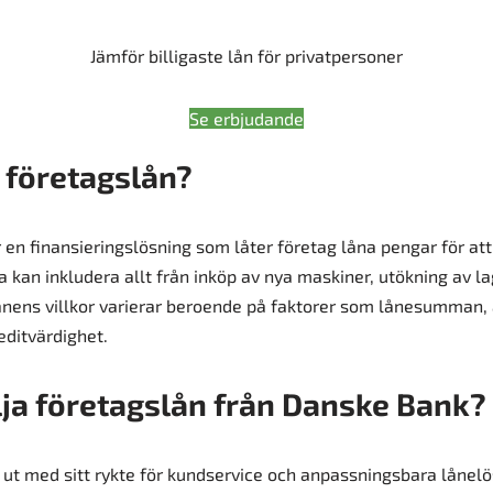
Jämför billigaste lån för privatpersoner
Se erbjudande
t företagslån?
 en finansieringslösning som låter företag låna pengar för att 
kan inkludera allt från inköp av nya maskiner, utökning av lage
ånens villkor varierar beroende på faktorer som lånesumman, 
editvärdighet.
lja företagslån från Danske Bank?
ut med sitt rykte för kundservice och anpassningsbara lånel