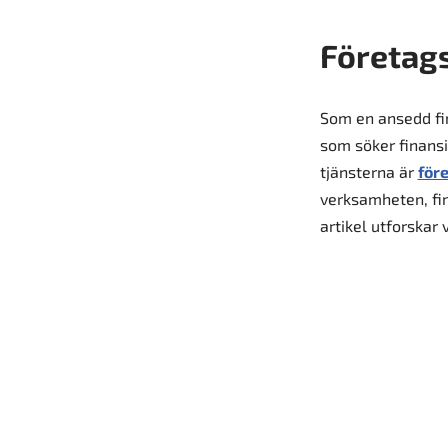
Företag
Som en ansedd fin
som söker finansie
tjänsterna är
för
verksamheten, fina
artikel utforskar