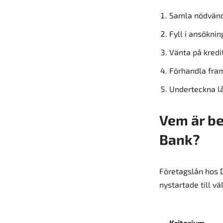
Samla nödvänd
Fyll i ansöknin
Vänta på kredi
Förhandla fram
Underteckna lå
Vem är be
Bank?
Företagslån hos D
nystartade till vä
Kriterium