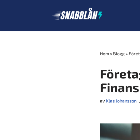
Hoppa
till
innehåll
Hem
»
Blogg
»
Föret
Företa
Finansi
av
Klas Johansson