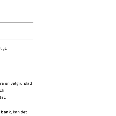
tigt.
göra en välgrundad
och
tal.
e bank
, kan det