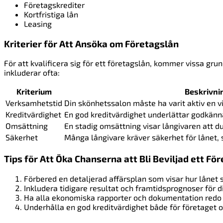
Företagskrediter
Kortfristiga lån
Leasing
Kriterier för Att Ansöka om Företagslån
För att kvalificera sig för ett företagslån, kommer vissa gr
inkluderar ofta:
Kriterium
Beskrivni
Verksamhetstid
Din skönhetssalon måste ha varit aktiv en vi
Kreditvärdighet
En god kreditvärdighet underlättar godkänn
Omsättning
En stadig omsättning visar långivaren att du
Säkerhet
Många långivare kräver säkerhet för lånet, s
Tips för Att Öka Chanserna att Bli Beviljad ett Fö
Förbered en detaljerad affärsplan som visar hur lånet s
Inkludera tidigare resultat och framtidsprognoser för d
Ha alla ekonomiska rapporter och dokumentation redo 
Underhålla en god kreditvärdighet både för företaget 