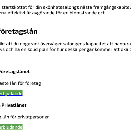
 startskottet för din skönhetssalongs nästa framgångskapitel
rna effektivt är avgörande för en blomstrande och
.
 företagslån
a vikt att du noggrant överväger salongens kapacitet att hantera
vs och ha en solid plan för hur dessa pengar kommer att öka 
Företagslånet
gaste lån för företag
erbjudande
 Privatlånet
e lån för privatpersoner
erbjudande