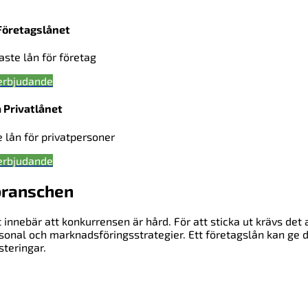
Företagslånet
gaste lån för företag
erbjudande
 Privatlånet
e lån för privatpersoner
erbjudande
branschen
nnebär att konkurrensen är hård. För att sticka ut krävs det 
rsonal och marknadsföringsstrategier. Ett företagslån kan ge 
teringar.