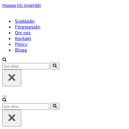
Hoppa till innehåll
Snabblån
Företagslån
Om oss
Kontakt
Policy
Blogg
Sök
efter
…
Navigeringsmeny
Sök
efter
…