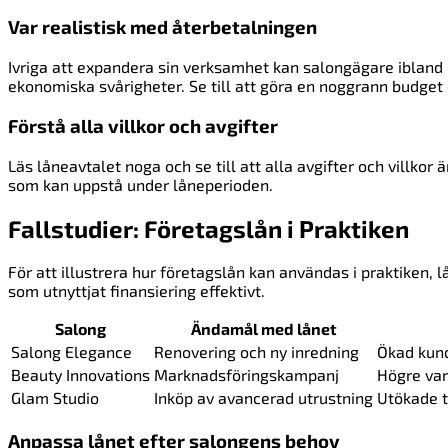
Var realistisk med återbetalningen
Ivriga att expandera sin verksamhet kan salongägare ibland ö
ekonomiska svårigheter. Se till att göra en noggrann budget o
Förstå alla villkor och avgifter
Läs låneavtalet noga och se till att alla avgifter och villko
som kan uppstå under låneperioden.
Fallstudier: Företagslån i Praktiken
För att illustrera hur företagslån kan användas i praktiken,
som utnyttjat finansiering effektivt.
Salong
Ändamål med lånet
Salong Elegance
Renovering och ny inredning
Ökad kund
Beauty Innovations
Marknadsföringskampanj
Högre va
Glam Studio
Inköp av avancerad utrustning
Utökade t
Anpassa lånet efter salongens behov