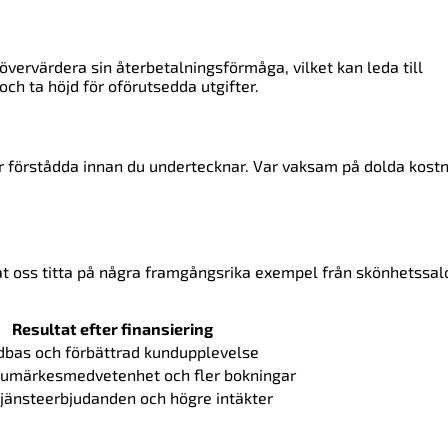
vervärdera sin återbetalningsförmåga, vilket kan leda till
ch ta höjd för oförutsedda utgifter.
r är förstådda innan du undertecknar. Var vaksam på dolda kost
 låt oss titta på några framgångsrika exempel från skönhetssa
Resultat efter finansiering
bas och förbättrad kundupplevelse
rumärkesmedvetenhet och fler bokningar
jänsteerbjudanden och högre intäkter