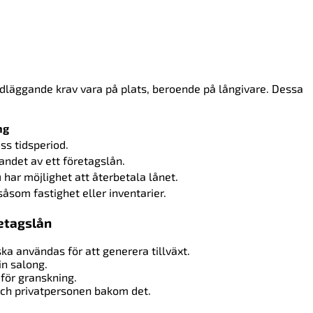
undläggande krav vara på plats, beroende på långivare. Dessa
ng
ss tidsperiod.
andet av ett företagslån.
 har möjlighet att återbetala lånet.
åsom fastighet eller inventarier.
retagslån
ka användas för att generera tillväxt.
in salong.
för granskning.
och privatpersonen bakom det.