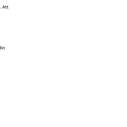
. Att
din