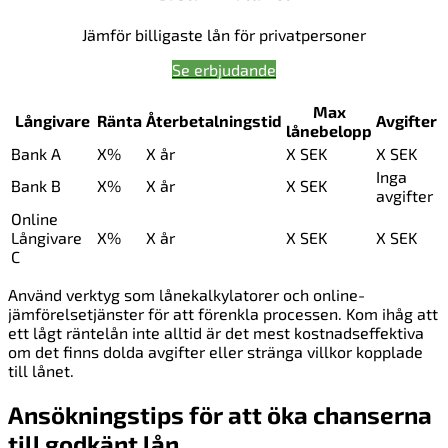
Jämför billigaste lån för privatpersoner
Se erbjudande
Max
Långivare
Ränta
Återbetalningstid
Avgifter
lånebelopp
Bank A
X%
X år
X SEK
X SEK
Inga
Bank B
X%
X år
X SEK
avgifter
Online
Långivare
X%
X år
X SEK
X SEK
C
Använd verktyg som lånekalkylatorer och online-
jämförelsetjänster för att förenkla processen. Kom ihåg att
ett lågt räntelån inte alltid är det mest kostnadseffektiva
om det finns dolda avgifter eller stränga villkor kopplade
till lånet.
Ansökningstips för att öka chanserna
till godkänt lån