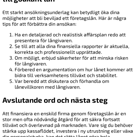
Ett starkt ansökningsunderlag kan betydligt öka dina
möjligheter att bli beviljad ett företagslån. Här är några
tips för att förbättra din ansökan:
Ha en detaljerad och realistisk affärsplan redo att
presentera för långivaren.
Se till att alla dina finansiella rapporter är aktuella,
korrekta och professionellt upprättade.
Om möjligt, erbjud säkerheter för att minska risken
för långivaren.
Förbered en argumentation om hur lånet kommer att
bidra till verksamhetens tillväxt och stabilitet.
Var beredd att diskutera och förhandla om
lånevillkoren med långivaren.
Avslutande ord och nästa steg
Att finansiera en enskild firma genom företagslån är en
stor men ofta nödvändig åtgärd för att säkra fortsatt
tillväxt och överlevnad på marknaden. Vare sig du behöver
stärka upp kassaflödet, investera i ny utrustning eller växa
din personalstyrka, kan det rätta lånet göra hela