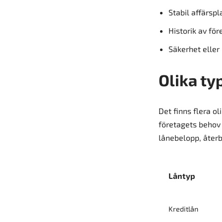
Stabil affärspl
Historik av för
Säkerhet eller 
Olika ty
Det finns flera o
företagets behov 
lånebelopp, återb
Låntyp
Kreditlån