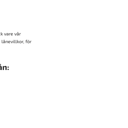
k vare vår
lånevillkor, för
ån: