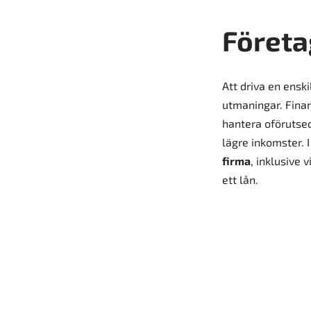
Företa
Att driva en ensk
utmaningar. Finan
hantera oförutsed
lägre inkomster. 
firma
, inklusive 
ett lån.