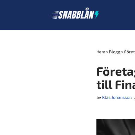
Hoppa
till
innehåll
Hem
»
Blogg
»
Föret
Företa
till F
av
Klas Johansson