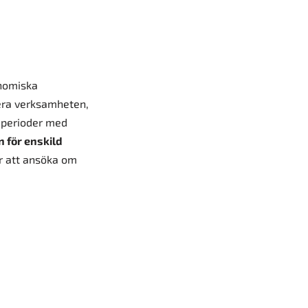
onomiska
dera verksamheten,
r perioder med
n för enskild
för att ansöka om