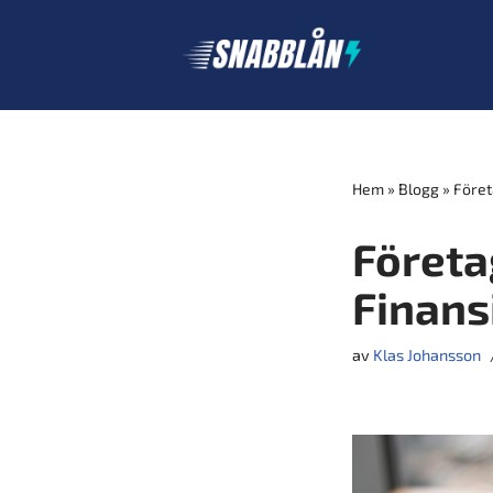
Hoppa
till
innehåll
Hem
»
Blogg
»
Föret
Företa
Finans
av
Klas Johansson