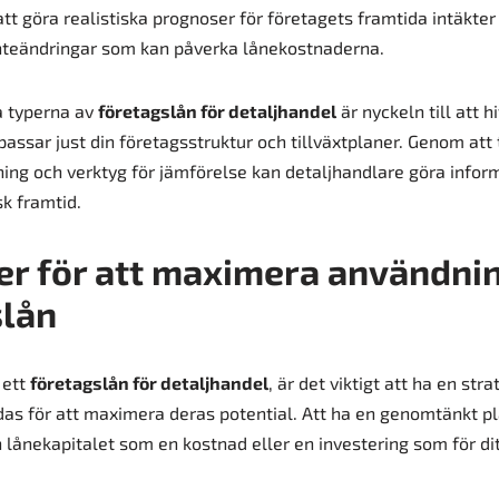
att göra realistiska prognoser för företagets framtida intäkter
änteändringar som kan påverka lånekostnaderna.
ka typerna av
företagslån för detaljhandel
är nyckeln till att h
passar just din företagsstruktur och tillväxtplaner. Genom att 
vning och verktyg för jämförelse kan detaljhandlare göra infor
k framtid.
er för att maximera användni
slån
 ett
företagslån för detaljhandel
, är det viktigt att ha en str
as för att maximera deras potential. Att ha en genomtänkt p
 lånekapitalet som en kostnad eller en investering som för dit