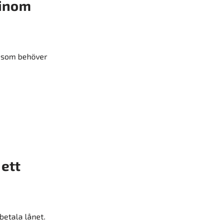
 inom
v som behöver
ett
betala lånet.