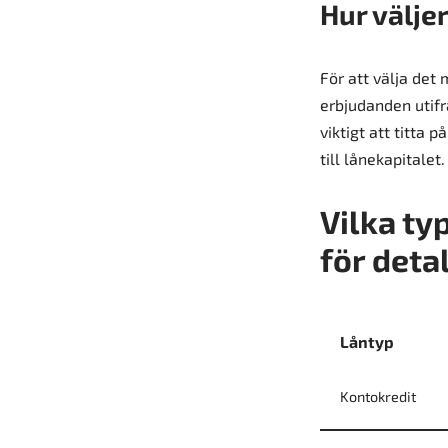
Hur välje
För att välja det
erbjudanden utifr
viktigt att titta 
till lånekapitalet.
Vilka ty
för deta
Låntyp
Kontokredit