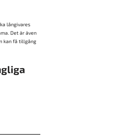
ika långivares
mma. Det är även
n kan få tillgång
ngliga