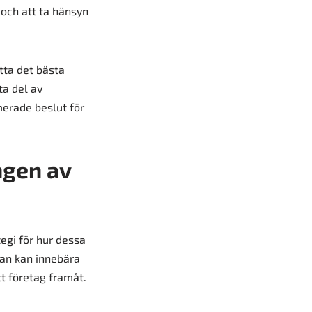
 och att ta hänsyn
itta det bästa
ta del av
merade beslut för
ngen av
ategi för hur dessa
lan kan innebära
t företag framåt.