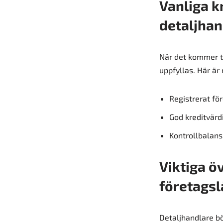
Vanliga k
detaljha
När det kommer ti
uppfyllas. Här är
Registrerat fö
God kreditvärd
Kontrollbalans
Viktiga ö
företagsl
Detaljhandlare b