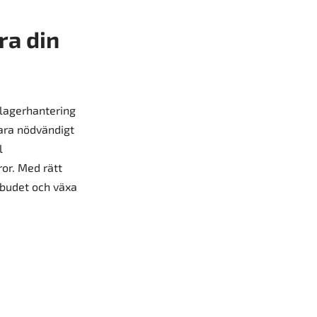
ra din
 lagerhantering
vara nödvändigt
l
ror. Med rätt
tbudet och växa