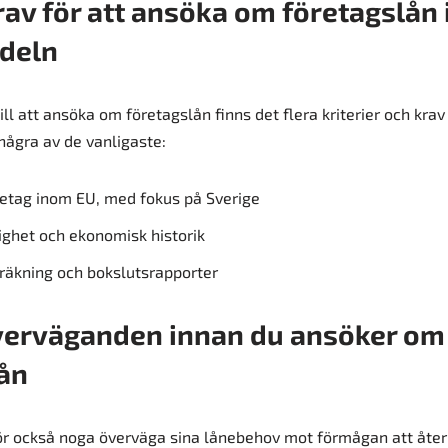
rav för att ansöka om företagslån
ndeln
ll att ansöka om företagslån finns det flera kriterier och kra
 några av de vanligaste:
retag inom EU, med fokus på Sverige
ighet och ekonomisk historik
räkning och bokslutsrapporter
verväganden innan du ansöker om 
ån
ör också noga överväga sina lånebehov mot förmågan att åter