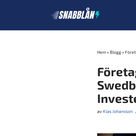
Hoppa
till
innehåll
Hem
»
Blogg
»
Föret
Företa
Swedba
Invest
av
Klas Johansson