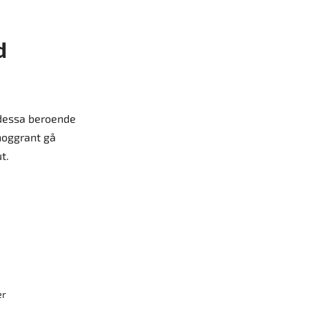
d
 dessa beroende
 noggrant gå
t.
er