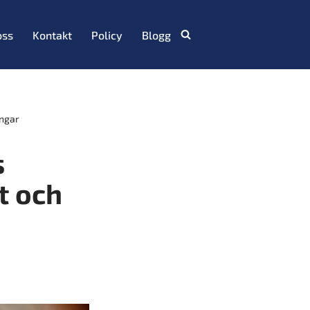
oss
Kontakt
Policy
Blogg
ingar
s
t och