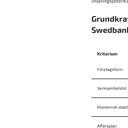
intjäningspotentia
Grundkrav
Swedban
Kriterium
Företagsform
Verksamhetstid
Ekonomisk stabil
Affärsplan