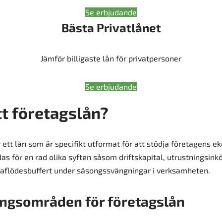
Se erbjudande
Bästa Privatlånet
Jämför billigaste lån för privatpersoner
Se erbjudande
tt företagslån?
r ett lån som är specifikt utformat för att stödja företagens e
s för en rad olika syften såsom driftskapital, utrustningsink
saflödesbuffert under säsongssvängningar i verksamheten.
ngsområden för företagslån