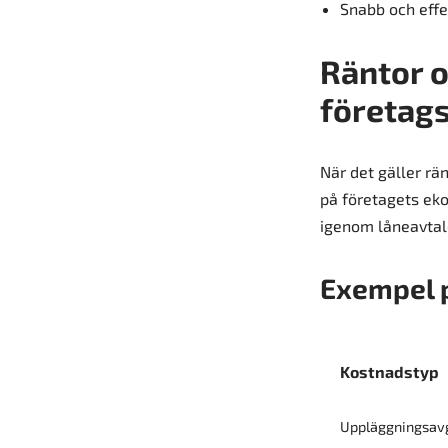
Snabb och effe
Räntor 
företag
När det gäller rä
på företagets eko
igenom låneavtale
Exempel p
Kostnadstyp
Uppläggningsavg