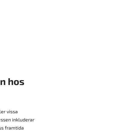
ån hos
er vissa
essen inkluderar
ss framtida