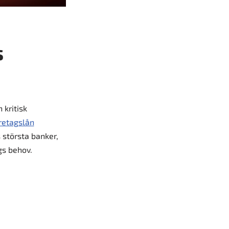
s
 kritisk
retagslån
 största banker,
gs behov.