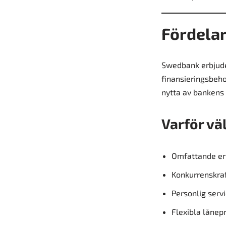
Fördelar
Swedbank erbjude
finansieringsbeho
nytta av bankens 
Varför vä
Omfattande erf
Konkurrenskraft
Personlig serv
Flexibla lånep