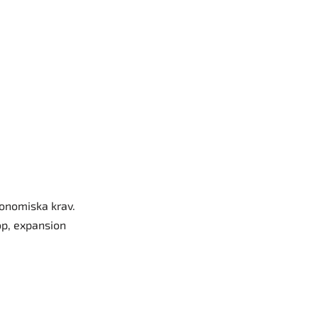
konomiska krav.
öp, expansion