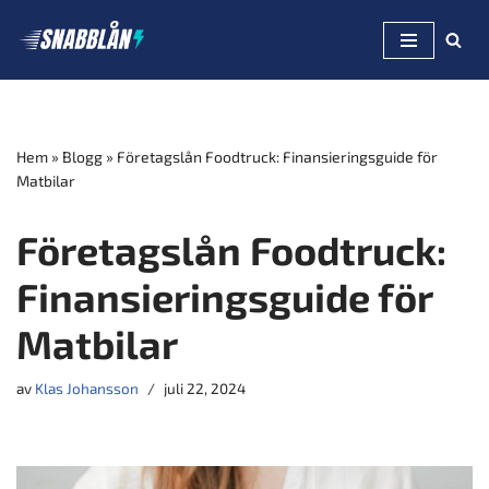
Hoppa
till
innehåll
Hem
»
Blogg
»
Företagslån Foodtruck: Finansieringsguide för
Matbilar
Företagslån Foodtruck:
Finansieringsguide för
Matbilar
av
Klas Johansson
juli 22, 2024