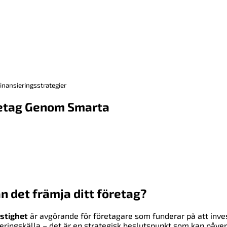
inansieringsstrategier
öretag Genom Smarta
n det främja ditt företag?
stighet
är avgörande för företagare som funderar på att inve
sieringskälla – det är en strategisk beslutspunkt som kan påve