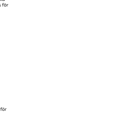
 för
 för