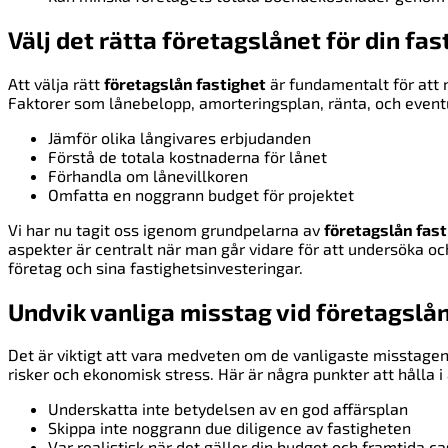
Välj det rätta företagslånet för din fas
Att välja rätt
företagslån fastighet
är fundamentalt för att
Faktorer som lånebelopp, amorteringsplan, ränta, och even
Jämför olika långivares erbjudanden
Förstå de totala kostnaderna för lånet
Förhandla om lånevillkoren
Omfatta en noggrann budget för projektet
Vi har nu tagit oss igenom grundpelarna av
företagslån fast
aspekter är centralt när man går vidare för att undersöka oc
företag och sina fastighetsinvesteringar.
Undvik vanliga misstag vid företagslån
Det är viktigt att vara medveten om de vanligaste misstagen 
risker och ekonomisk stress. Här är några punkter att hålla i
Underskatta inte betydelsen av en god affärsplan
Skippa inte noggrann due diligence av fastigheten
Var realistisk när det gäller din budget och framtida c