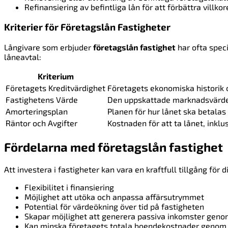
Refinansiering av befintliga lån för att förbättra villko
Kriterier för Företagslån Fastigheter
Långivare som erbjuder
företagslån fastighet
har ofta speci
låneavtal:
Kriterium
Företagets Kreditvärdighet
Företagets ekonomiska historik
Fastighetens Värde
Den uppskattade marknadsvärdet
Amorteringsplan
Planen för hur lånet ska betalas 
Räntor och Avgifter
Kostnaden för att ta lånet, inklu
Fördelarna med företagslån fastighet
Att investera i fastigheter kan vara en kraftfull tillgång för
Flexibilitet i finansiering
Möjlighet att utöka och anpassa affärsutrymmet
Potential för värdeökning över tid på fastigheten
Skapar möjlighet att generera passiva inkomster geno
Kan minska företagets totala boendekostnader genom