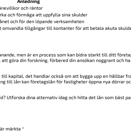
Anledning
 lånevillkor och räntor
ka och förmåga att uppfylla sina skulder
 lånet och för den löpande verksamheten
omvandla tillgångar till kontanter för att betala akuta skuld
ande, men är en process som kan bidra starkt till ditt föret
l att göra din forskning, förbered din ansökan noggrant och ha
 till kapital, det handlar också om att bygga upp en hållbar f
ning till lån kan företagslån för fastigheter öppna nya dörrar o
tid? Utforska dina alternativ idag och hitta det lån som bäst p
t är märkta
*