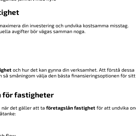
tighet
 maximera din investering och undvika kostsamma misstag.
tuella avgifter bör vägas samman noga.
ighet
och hur det kan gynna din verksamhet. Att förstå dessa
h så småningom välja den bästa finansieringsoptionen för sitt
 för fastigheter
när det gäller att ta
företagslån fastighet
för att undvika o
 åtanke:
ash flow