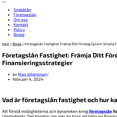
Navigeringsmeny
Snabblån
Företagslån
Om oss
Kontakt
Policy
Blogg
Hem
»
Blogg
»
Företagslån Fastighet: Främja Ditt Företag Genom Smarta F
Företagslån Fastighet: Främja Ditt F
Finansieringsstrategier
av
Klas Johansson
februari 4, 2024
Vad är företagslån fastighet och hur ka
Att förstå möjligheterna och dynamiken kring
företagslån
fa
i fastigheter. Det handlar om mer än bara att hitta en finan