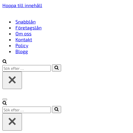
Hoppa till innehåll
Snabblån
Företagslån
Om oss
Kontakt
Policy
Blogg
Sök
efter
…
Navigeringsmeny
Sök
efter
…