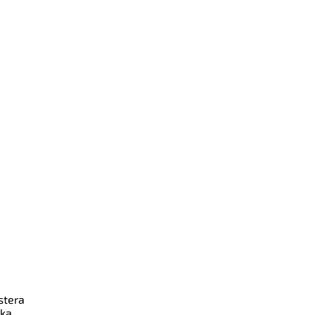
stera
rka