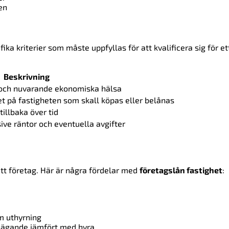
ren
fika kriterier som måste uppfyllas för att kvalificera sig för et
Beskrivning
 och nuvarande ekonomiska hälsa
 på fastigheten som skall köpas eller belånas
tillbaka över tid
sive räntor och eventuella avgifter
 ditt företag. Här är några fördelar med
företagslån fastighet
:
m uthyrning
 ägande jämfört med hyra