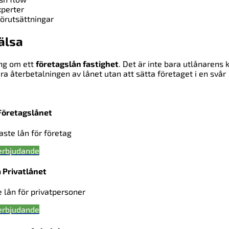
xperter
örutsättningar
älsa
ing om ett
företagslån fastighet
. Det är inte bara utlånarens 
ra återbetalningen av lånet utan att sätta företaget i en svår
Företagslånet
gaste lån för företag
erbjudande
 Privatlånet
e lån för privatpersoner
erbjudande