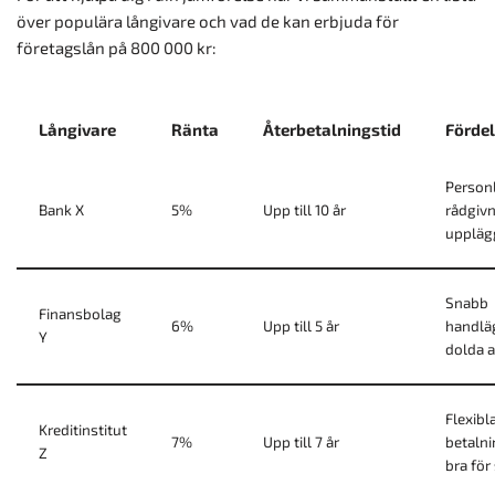
över populära långivare och vad de kan erbjuda för
företagslån på 800 000 kr:
Långivare
Ränta
Återbetalningstid
Fördel
Person
Bank X
5%
Upp till 10 år
rådgivn
uppläg
Snabb
Finansbolag
6%
Upp till 5 år
handlä
Y
dolda a
Flexibl
Kreditinstitut
7%
Upp till 7 år
betalni
Z
bra för