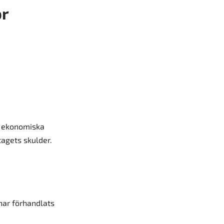
ör
n ekonomiska
tagets skulder.
 har förhandlats