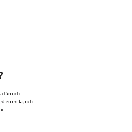
?
ga lån och
med en enda, och
ör