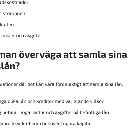
adskostnader
istrationen
diteten
nivåer och avgifter
man överväga att samla sina
slån?
tuationer där det kan vara fördelaktigt att samla sina lån:
ga olika lån och krediter med varierande villkor
 betalar höga räntor och avgifter på befintliga lån
mre likviditet som behöver frigöra kapital