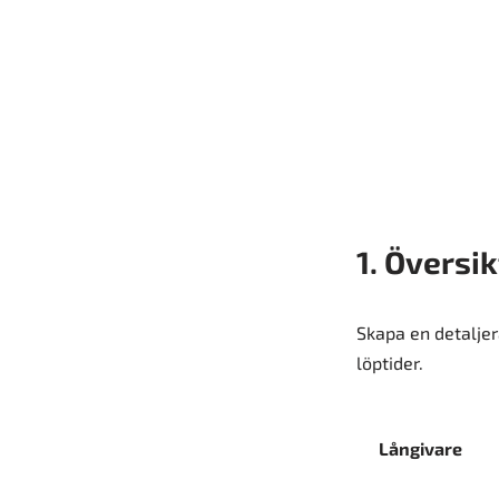
1. Översi
Skapa en detaljera
löptider.
Långivare