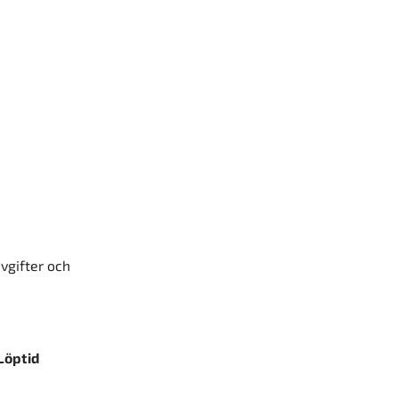
avgifter och
Löptid