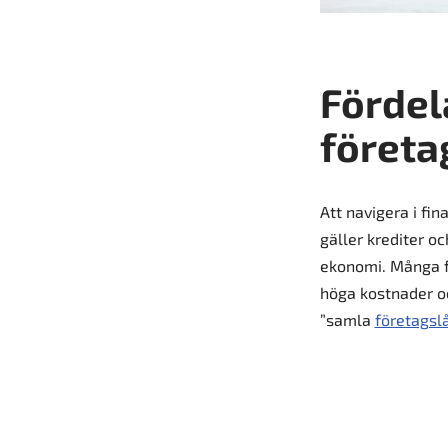
Fördel
företa
Att navigera i fin
gäller krediter oc
ekonomi. Många för
höga kostnader oc
”samla
företagsl