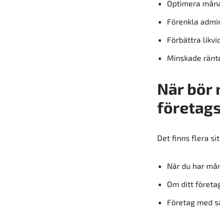
Optimera mån
Förenkla admin
Förbättra likvi
Minskade ränte
När bör 
företag
Det finns flera si
När du har mån
Om ditt företag
Företag med sä