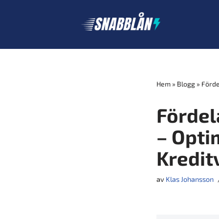
Hoppa
till
innehåll
Hem
»
Blogg
»
Förde
Fördel
– Opti
Kredit
av
Klas Johansson