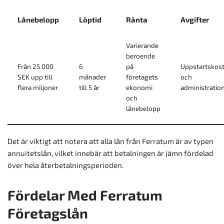
Lånebelopp
Löptid
Ränta
Avgifter
Varierande
beroende
Från 25 000
6
på
Uppstartskos
SEK upp till
månader
företagets
och
flera miljoner
till 5 år
ekonomi
administratio
och
lånebelopp
Det är viktigt att notera att alla lån från Ferratum är av typen
annuitetslån, vilket innebär att betalningen är jämn fördelad
över hela återbetalningsperioden.
Fördelar Med Ferratum
Företagslån