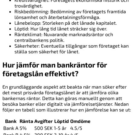
trovärdighet.
Riskbedömning: Bedömning av företagets framtida
lönsamhet och återbetalningsförmåga.
Lånebelopp: Storleken på det lånade kapitalet.
Löptid: Hur lång tid lånet sträcker sig över.
Ränteklimat: Nuvarande marknadsräntor och
centralbankens politik.
Säkerheter: Eventuella tillgångar som företaget kan
ställa som säkerhet för lånet.
Hur jämför man bankräntor för
företagslån effektivt?
En grundläggande aspekt att beakta när man söker efter
det mest prisvärda företagslånet är att jämföra olika
bankernas räntor. Detta kan göras manuellt genom att
besöka banker eller digitalt via jämförelsetjänster. Nedan
följer en tabell som illustrerar hur en jämförelse kan se ut:
Bank
Ränta
Avgifter
Löptid
Omdöme
Bank A
5%
500 SEK
1-5 år
4.5/5
Bank B
4.5%
300 SEK
3-10 år
4/5