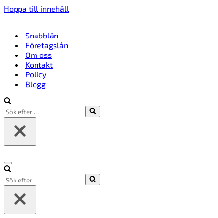
Hoppa till innehåll
Snabblån
Företagslån
Om oss
Kontakt
Policy
Blogg
Sök
efter
…
Navigeringsmeny
Sök
efter
…