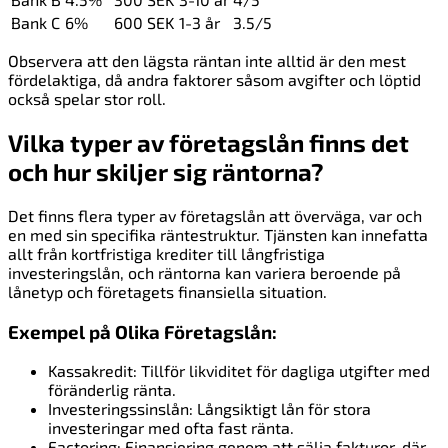
Bank C
6%
600 SEK
1-3 år
3.5/5
Observera att den lägsta räntan inte alltid är den mest
fördelaktiga, då andra faktorer såsom avgifter och löptid
också spelar stor roll.
Vilka typer av företagslån finns det
och hur skiljer sig räntorna?
Det finns flera typer av företagslån att överväga, var och
en med sin specifika räntestruktur. Tjänsten kan innefatta
allt från kortfristiga krediter till långfristiga
investeringslån, och räntorna kan variera beroende på
lånetyp och företagets finansiella situation.
Exempel på Olika Företagslån:
Kassakredit: Tillför likviditet för dagliga utgifter med
föränderlig ränta.
Investeringssinslån: Långsiktigt lån för stora
investeringar med ofta fast ränta.
Factoring: Finansiering genom att sälja fakturor, där