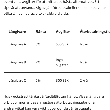
eventuella avgifter för att hitta det bästa alternativet. Ett
tips är att använda sig av jämförelsetabeller som enkelt visar
olika lån och deras villkor sida vid sida.
Långivare
Ränta
Avgifter
Återbetalningsti
Långivare A
5%
500 SEK
1-3 år
Inga
Långivare B
7%
1-5 år
avgifter
Långivare C
6%
300 SEK
2-4 år
Husk också att tänka på flexibiliteten i lånet. Vissa långivare
erbjuder mer anpassningsbara återbetalningsplaner än
andra, vilket kan vara viktigt beroende på företagets