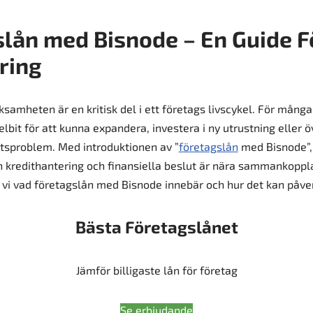
lån med Bisnode – En Guide F
ring
ksamheten är en kritisk del i ett företags livscykel. För många
elbit för att kunna expandera, investera i ny utrustning eller 
itetsproblem. Med introduktionen av ”
företagslån
med Bisnode”, 
n kredithantering och finansiella beslut är nära sammankoppla
r vi vad företagslån med Bisnode innebär och hur det kan påver
Bästa Företagslånet
Jämför billigaste lån för företag
Se erbjudande