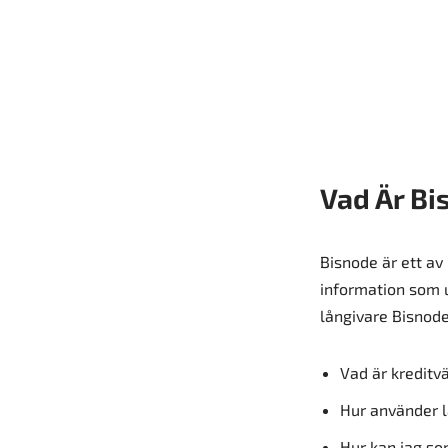
Vad Är Bi
Bisnode är ett av
information som 
långivare Bisnode
Vad är kreditvä
Hur använder l
Hur kan jag so