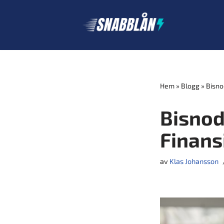
Hoppa
till
innehåll
Hem
»
Blogg
»
Bisno
Bisnod
Finans
av
Klas Johansson