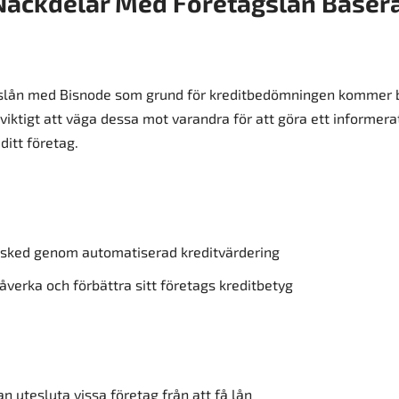
Nackdelar Med Företagslån Baser
agslån med Bisnode som grund för kreditbedömningen kommer 
 viktigt att väga dessa mot varandra för att göra ett informera
ditt företag.
sked genom automatiserad kreditvärdering
åverka och förbättra sitt företags kreditbetyg
n utesluta vissa företag från att få lån