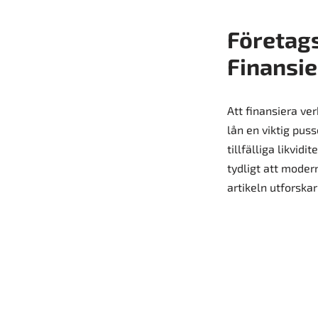
Företags
Finansie
Att finansiera ver
lån en viktig puss
tillfälliga likvid
tydligt att moder
artikeln utforska