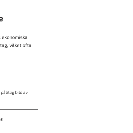
e
gs ekonomiska
ag, vilket ofta
ålitlig bild av
ns