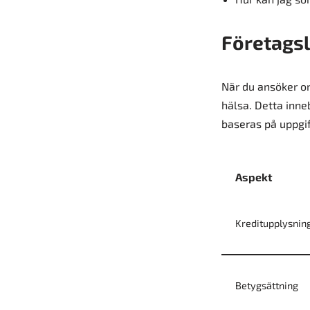
Företagsl
När du ansöker o
hälsa. Detta inne
baseras på uppgif
Aspekt
Kreditupplysnin
Betygsättning