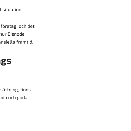
 situation
 företag, och det
 hur Bisnode
ansiella framtid.
ags
sättning, finns
omin och goda