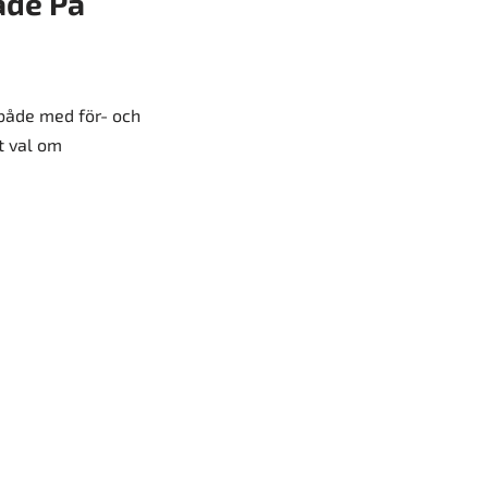
ade På
både med för- och
t val om