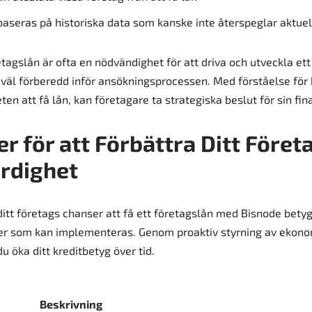
baseras på historiska data som kanske inte återspeglar aktuell
etagslån är ofta en nödvändighet för att driva och utveckla ett
ra väl förberedd inför ansökningsprocessen. Med förståelse för
en att få lån, kan företagare ta strategiska beslut för sin fin
er för att Förbättra Ditt Föret
rdighet
 ditt företags chanser att få ett företagslån med Bisnode betyg
gier som kan implementeras. Genom proaktiv styrning av ekon
u öka ditt kreditbetyg över tid.
Beskrivning