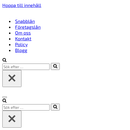
Hoppa till innehåll
Snabblån
Företagslån
Om oss
Kontakt
Policy
Blogg
Sök
efter
…
Navigeringsmeny
Sök
efter
…