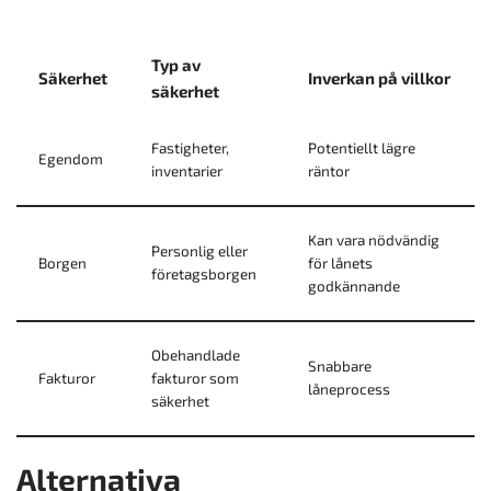
Typ av
Säkerhet
Inverkan på villkor
säkerhet
Fastigheter,
Potentiellt lägre
Egendom
inventarier
räntor
Kan vara nödvändig
Personlig eller
Borgen
för lånets
företagsborgen
godkännande
Obehandlade
Snabbare
Fakturor
fakturor som
låneprocess
säkerhet
Alternativa