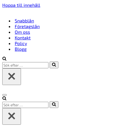
Hoppa till innehåll
Snabblån
Företagslån
Om oss
Kontakt
Policy
Blogg
Sök
efter
…
Navigeringsmeny
Sök
efter
…