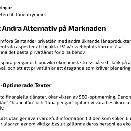
ingar.
eten till låneutrymme.
t Andra Alternativ på Marknaden
jämföra Santander privatlån med andra liknande låneprodukter
 centrala aspekter att beakta. På vår webbplats kan du läsa
nna det bästa privatlånet för dina behov.
spara pengar och undvika ekonomisk stress på sikt. Tänk på a
eval, och att ett privatlån är ett åtagande som kräver planering
O-Optimerade Texter
 hitta finansiella tjänster, ökar vikten av SEO-optimerning. Geno
ån”, ”blancolån” och ”låna pengar” hjälper vi våra besökare at
iv.
plats utan ger även värdefull information till den som söker. En
dar läsaren genom viktiga beslut gällande deras personliga ek