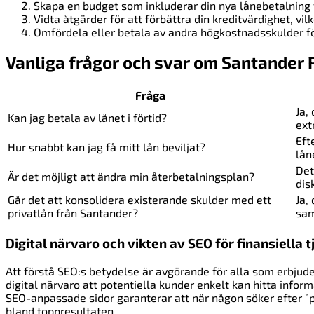
Skapa en budget som inkluderar din nya lånebetalning f
Vidta åtgärder för att förbättra din kreditvärdighet, vilk
Omfördela eller betala av andra högkostnadsskulder fö
Vanliga frågor och svar om Santander 
Fråga
Ja,
Kan jag betala av lånet i förtid?
ext
Eft
Hur snabbt kan jag få mitt lån beviljat?
lån
Det
Är det möjligt att ändra min återbetalningsplan?
dis
Går det att konsolidera existerande skulder med ett
Ja,
privatlån från Santander?
sam
Digital närvaro och vikten av SEO för finansiella t
Att förstå SEO:s betydelse är avgörande för alla som erbjuder
digital närvaro att potentiella kunder enkelt kan hitta infor
SEO-anpassade sidor garanterar att när någon söker efter ”pri
bland toppresultaten.