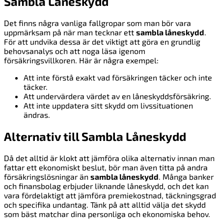
Sambla Låneskydd
Det finns några vanliga fallgropar som man bör vara
uppmärksam på när man tecknar ett
sambla låneskydd
.
För att undvika dessa är det viktigt att göra en grundlig
behovsanalys och att noga läsa igenom
försäkringsvillkoren. Här är några exempel:
Att inte förstå exakt vad försäkringen täcker och inte
täcker.
Att undervärdera värdet av en låneskyddsförsäkring.
Att inte uppdatera sitt skydd om livssituationen
ändras.
Alternativ till Sambla Låneskydd
Då det alltid är klokt att jämföra olika alternativ innan man
fattar ett ekonomiskt beslut, bör man även titta på andra
försäkringslösningar än
sambla låneskydd
. Många banker
och finansbolag erbjuder liknande låneskydd, och det kan
vara fördelaktigt att jämföra premiekostnad, täckningsgrad
och specifika undantag. Tänk på att alltid välja det skydd
som bäst matchar dina personliga och ekonomiska behov.