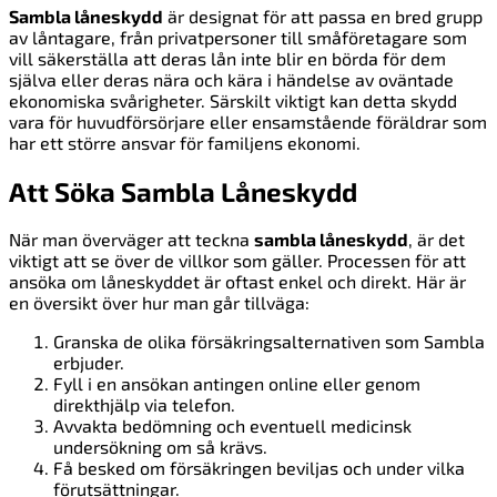
Sambla låneskydd
är designat för att passa en bred grupp
av låntagare, från privatpersoner till småföretagare som
vill säkerställa att deras lån inte blir en börda för dem
själva eller deras nära och kära i händelse av oväntade
ekonomiska svårigheter. Särskilt viktigt kan detta skydd
vara för huvudförsörjare eller ensamstående föräldrar som
har ett större ansvar för familjens ekonomi.
Att Söka Sambla Låneskydd
När man överväger att teckna
sambla låneskydd
, är det
viktigt att se över de villkor som gäller. Processen för att
ansöka om låneskyddet är oftast enkel och direkt. Här är
en översikt över hur man går tillväga:
Granska de olika försäkringsalternativen som Sambla
erbjuder.
Fyll i en ansökan antingen online eller genom
direkthjälp via telefon.
Avvakta bedömning och eventuell medicinsk
undersökning om så krävs.
Få besked om försäkringen beviljas och under vilka
förutsättningar.