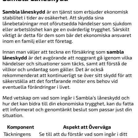
Sambla låneskydd
är en tjänst som erbjuder ekonomisk
stabilitet i tider av osäkerhet. Att skydda sina
lånebetalningar mot oförutsedda händelser som sjukdom
eller arbetslöshet kan ge en ovärderlig trygghet. Särskilt
viktigt är detta för dem som bär det ekonomiska ansvaret
inom en familj eller ett företag.
Innan man väljer att teckna en försäkring som
sambla
låneskydd
är det avgörande att noggrant gå igenom vilka
händelser och situationer som täcks, samt att förstå de
villkor och undantag som gäller. Det är också
rekommenderat att kontinuerligt se över sitt skydd för att
säkerställa att det fortfarande möter ens behov vid
eventuella förändringar i livet.
Med vetskap om vad som ingår i Sambla’s låneskydd och
hur det kan bidra till din ekonomiska trygghet, kan du fatta
ett informerat och genomtänkt beslut som passar just din
situation.
Komponent
Aspekt att Överväga
Täckningens
Se till att du förstår vad som ingår i ditt