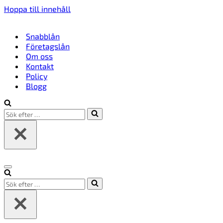
Hoppa till innehåll
Snabblån
Företagslån
Om oss
Kontakt
Policy
Blogg
Sök
efter
…
Navigeringsmeny
Sök
efter
…