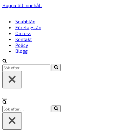
Hoppa till innehåll
Snabblån
Företagslån
Om oss
Kontakt
Policy
Blogg
Sök
efter
…
Navigeringsmeny
Sök
efter
…