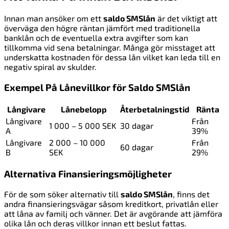
Innan man ansöker om ett
saldo SMSlån
är det viktigt att
överväga den högre räntan jämfört med traditionella
banklån och de eventuella extra avgifter som kan
tillkomma vid sena betalningar. Många gör misstaget att
underskatta kostnaden för dessa lån vilket kan leda till en
negativ spiral av skulder.
Exempel På Lånevillkor för Saldo SMSlån
Långivare
Lånebelopp
Återbetalningstid
Ränta
Långivare
Från
1 000 – 5 000 SEK
30 dagar
A
39%
Långivare
2 000 – 10 000
Från
60 dagar
B
SEK
29%
Alternativa Finansieringsmöjligheter
För de som söker alternativ till
saldo SMSlån
, finns det
andra finansieringsvägar såsom kreditkort, privatlån eller
att låna av familj och vänner. Det är avgörande att jämföra
olika lån och deras villkor innan ett beslut fattas.