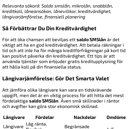
Relevanta sökord: Saldo smslån, mikrolån, snabblån,
kreditkoll, låneansökan, lånevillkor, kreditvärdighet,
långivarjämförelse, finansiell planering
Så Förbättrar Du Din Kreditvärdighet
För att öka chansen att beviljas ett
saldo SMSlån
är det
viktigt att ha en god kreditvärdighet. Att betala räkningar i
tid och att inte ha för många kreditförfrågningar på kort tid
kan positivt påverka din kreditvärdighet. Ett tips är att
använda tjänster som erbjuder gratis kreditupplysning för
att hålla koll på din finansiella status.
Långivarjämförelse: Gör Det Smarta Valet
Att jämföra olika långivare kan vara en tidskrävande
uppgift, men det är en viktig process för att hitta det mest
fördelaktiga
saldo SMSlån
. Även små skillnader i räntor
och avgifter kan göra stor ekonomisk skillnad.
Långivare
Fördelar
Nackdelar
Omdöme
Låg ränta,
Långivare
Begränsade