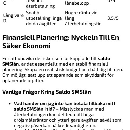
flexibel
4/5
C
lånebelopp
återbetalning
Snabb
Högre ränta vid
Långivare
utbetalning, inga
lång
3.5/5
D
dolda avgifter
återbetalningstid
Finansiell Planering: Nyckeln Till En
Säker Ekonomi
För att undvika de risker som är kopplade till
saldo
SMSlån
, är det essentiellt med en stabil finansiell
planering. Skapa en realistisk budget och håll dig till den.
Om möjligt, sätt upp ett sparande som skyddsnät för
oplanerade utgifter.
Vanliga Frågor Kring Saldo SMSlån
Vad händer om jag inte kan betala tillbaka mitt
saldo SMSlån i tid?
– Misslyckas man med
återbetalningen kan det leda till höga
dröjsmålsräntor och ytterligare avgifter, såväl som
negativ påverkan på kreditvärdigheten.