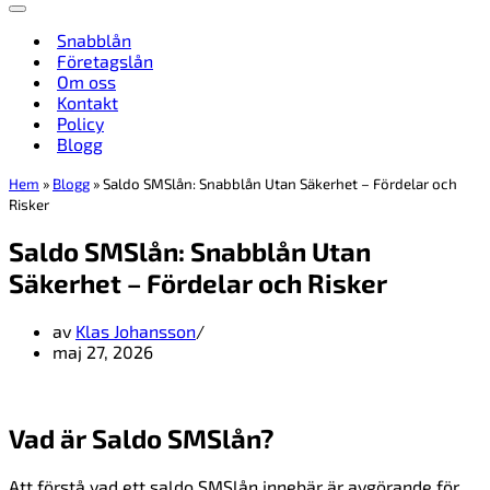
Navigeringsmeny
Snabblån
Företagslån
Om oss
Kontakt
Policy
Blogg
Hem
»
Blogg
»
Saldo SMSlån: Snabblån Utan Säkerhet – Fördelar och
Risker
Saldo SMSlån: Snabblån Utan
Säkerhet – Fördelar och Risker
av
Klas Johansson
maj 27, 2026
Vad är Saldo SMSlån?
Att förstå vad ett saldo SMSlån innebär är avgörande för