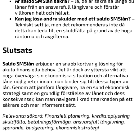
Är saldo SMSlån säkra?
– Ja, de är säkra så länge du
lånar från en ansvarsfull långivare och förstår
villkoren helt och hållet.
Kan jag lösa andra skulder med ett saldo SMSlån?
–
Tekniskt sett ja, men det rekommenderas inte då
detta kan leda till en skuldfälla på grund av de höga
räntorna och avgifterna.
Slutsats
Saldo SMSlån
erbjuder en snabb kortvarig lösning för
akuta finansiella behov. Det är dock av yttersta vikt att
noga överväga sin ekonomiska situation och alternativa
lånemöjligheter innan man binder sig till dessa typer av
lån. Genom att jämföra långivare, ha en sund ekonomisk
strategi samt en grundlig förståelse av lånet och dess
konsekvenser, kan man navigera i kreditmarknaden på ett
säkrare och mer informerat sätt.
Relevanta sökord: Finansiell planering, kreditupplysning,
skuldfälla, betalningsförmåga, ansvarsfull långivning,
sparande, budgetering, ekonomisk strategi