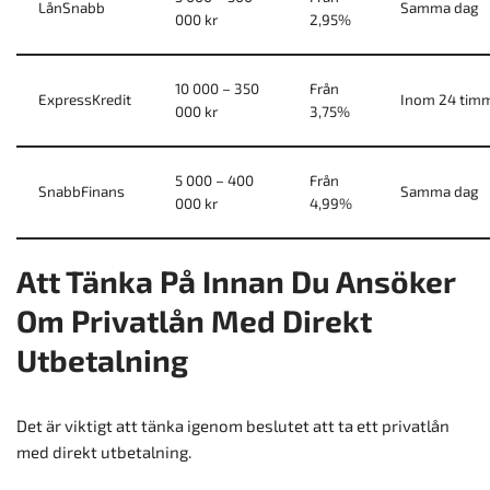
LånSnabb
Samma dag
000 kr
2,95%
10 000 – 350
Från
ExpressKredit
Inom 24 tim
000 kr
3,75%
5 000 – 400
Från
SnabbFinans
Samma dag
000 kr
4,99%
Att Tänka På Innan Du Ansöker
Om Privatlån Med Direkt
Utbetalning
Det är viktigt att tänka igenom beslutet att ta ett privatlån
med direkt utbetalning.