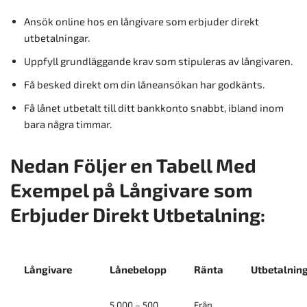
Ansök online hos en långivare som erbjuder direkt
utbetalningar.
Uppfyll grundläggande krav som stipuleras av långivaren.
Få besked direkt om din låneansökan har godkänts.
Få lånet utbetalt till ditt bankkonto snabbt, ibland inom
bara några timmar.
Nedan Följer en Tabell Med
Exempel på Långivare som
Erbjuder Direkt Utbetalning:
Långivare
Lånebelopp
Ränta
Utbetalning
5 000 – 500
Från