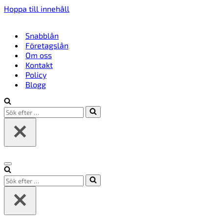
Hoppa till innehåll
Snabblån
Företagslån
Om oss
Kontakt
Policy
Blogg
Sök
efter
…
Navigeringsmeny
Sök
efter
…