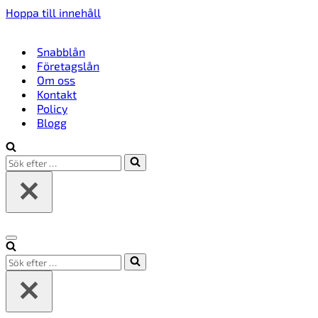
Hoppa till innehåll
Snabblån
Företagslån
Om oss
Kontakt
Policy
Blogg
Sök
efter
…
Navigeringsmeny
Sök
efter
…