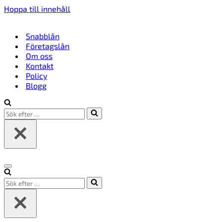
Hoppa till innehåll
Snabblån
Företagslån
Om oss
Kontakt
Policy
Blogg
Sök
efter
…
Navigeringsmeny
Sök
efter
…