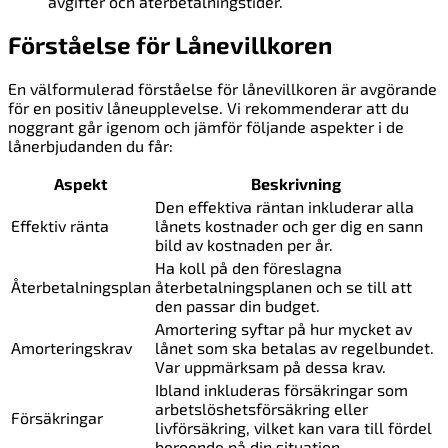
avgifter och återbetalningstider.
Förståelse för Lånevillkoren
En välformulerad förståelse för lånevillkoren är avgörande
för en positiv låneupplevelse. Vi rekommenderar att du
noggrant går igenom och jämför följande aspekter i de
lånerbjudanden du får:
Aspekt
Beskrivning
Den effektiva räntan inkluderar alla
Effektiv ränta
lånets kostnader och ger dig en sann
bild av kostnaden per år.
Ha koll på den föreslagna
Återbetalningsplan
återbetalningsplanen och se till att
den passar din budget.
Amortering syftar på hur mycket av
Amorteringskrav
lånet som ska betalas av regelbundet.
Var uppmärksam på dessa krav.
Ibland inkluderas försäkringar som
arbetslöshetsförsäkring eller
Försäkringar
livförsäkring, vilket kan vara till fördel
beroende på din situation.