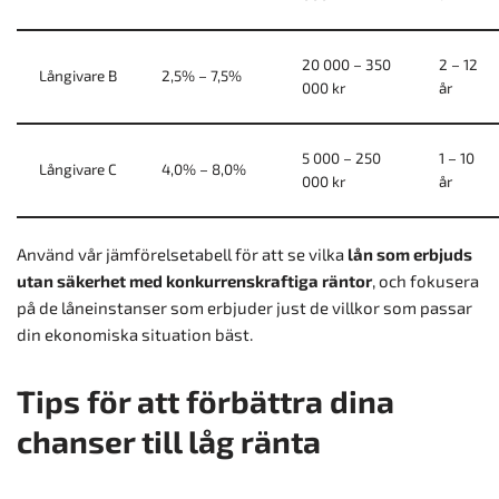
20 000 – 350
2 – 12
Långivare B
2,5% – 7,5%
000 kr
år
5 000 – 250
1 – 10
Långivare C
4,0% – 8,0%
000 kr
år
Använd vår jämförelsetabell för att se vilka
lån som erbjuds
utan säkerhet med konkurrenskraftiga räntor
, och fokusera
på de låneinstanser som erbjuder just de villkor som passar
din ekonomiska situation bäst.
Tips för att förbättra dina
chanser till låg ränta