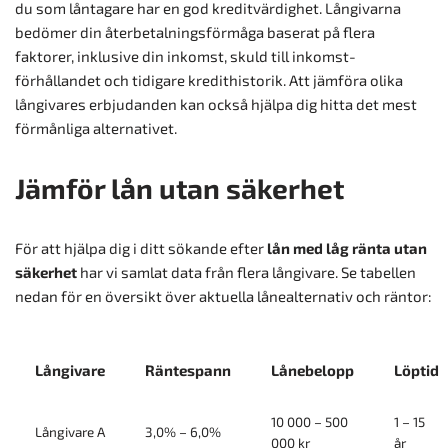
du som låntagare har en god kreditvärdighet. Långivarna
bedömer din återbetalningsförmåga baserat på flera
faktorer, inklusive din inkomst, skuld till inkomst-
förhållandet och tidigare kredithistorik. Att jämföra olika
långivares erbjudanden kan också hjälpa dig hitta det mest
förmånliga alternativet.
Jämför lån utan säkerhet
För att hjälpa dig i ditt sökande efter
lån med låg ränta utan
säkerhet
har vi samlat data från flera långivare. Se tabellen
nedan för en översikt över aktuella lånealternativ och räntor:
Långivare
Räntespann
Lånebelopp
Löptid
10 000 – 500
1 – 15
Långivare A
3,0% – 6,0%
000 kr
år