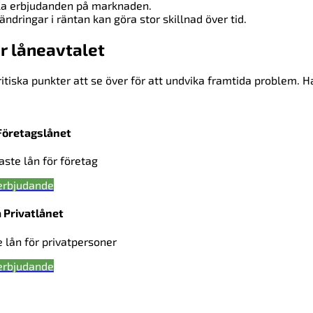
lla erbjudanden på marknaden.
dringar i räntan kan göra stor skillnad över tid.
r låneavtalet
ritiska punkter att se över för att undvika framtida problem. H
Företagslånet
gaste lån för företag
erbjudande
 Privatlånet
e lån för privatpersoner
erbjudande