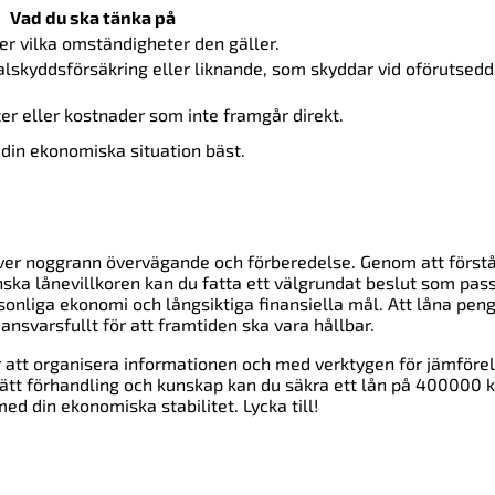
Vad du ska tänka på
er vilka omständigheter den gäller.
alskyddsförsäkring eller liknande, som skyddar vid oförutsed
r eller kostnader som inte framgår direkt.
 din ekonomiska situation bäst.
ver noggrann övervägande och förberedelse. Genom att förstå
nska lånevillkoren kan du fatta ett välgrundat beslut som pas
rsonliga ekonomi och långsiktiga finansiella mål. Att låna peng
ansvarsfullt för att framtiden ska vara hållbar.
ör att organisera informationen och med verktygen för jämförel
rätt förhandling och kunskap kan du säkra ett lån på 400000 
d din ekonomiska stabilitet. Lycka till!