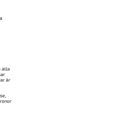
da
 alla
sar
ar är
se,
kronor