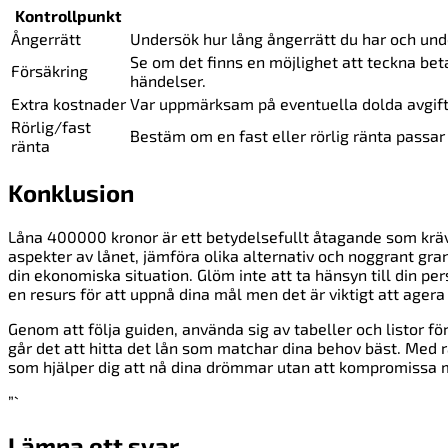
Kontrollpunkt
Ångerrätt
Undersök hur lång ångerrätt du har och und
Se om det finns en möjlighet att teckna bet
Försäkring
händelser.
Extra kostnader
Var uppmärksam på eventuella dolda avgifte
Rörlig/fast
Bestäm om en fast eller rörlig ränta passar
ränta
Konklusion
Låna 400000 kronor är ett betydelsefullt åtagande som krä
aspekter av lånet, jämföra olika alternativ och noggrant gra
din ekonomiska situation. Glöm inte att ta hänsyn till din pe
en resurs för att uppnå dina mål men det är viktigt att agera 
Genom att följa guiden, använda sig av tabeller och listor f
går det att hitta det lån som matchar dina behov bäst. Med 
som hjälper dig att nå dina drömmar utan att kompromissa me
”`
Lämna ett svar