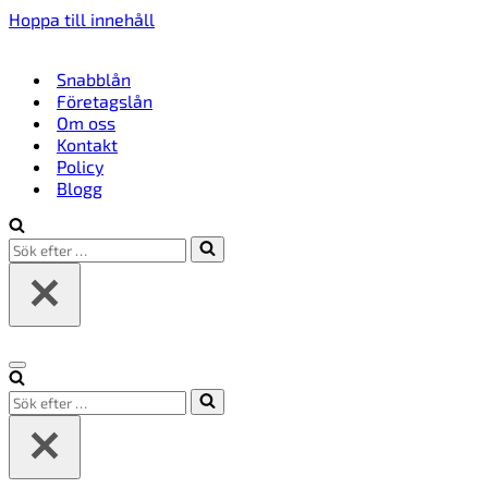
Hoppa till innehåll
Snabblån
Företagslån
Om oss
Kontakt
Policy
Blogg
Sök
efter
…
Navigeringsmeny
Sök
efter
…