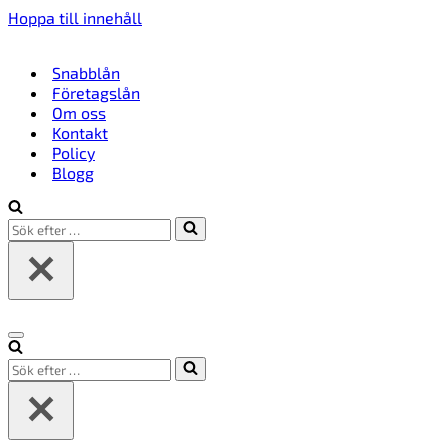
Hoppa till innehåll
Snabblån
Företagslån
Om oss
Kontakt
Policy
Blogg
Sök
efter
…
Navigeringsmeny
Sök
efter
…