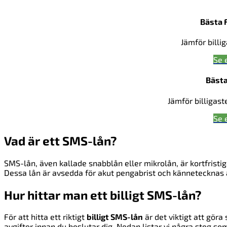
Bästa 
Jämför billi
Se 
Bästa
Jämför billigast
Se 
Vad är ett SMS-lån?
SMS-lån, även kallade snabblån eller mikrolån, är kortfristi
Dessa lån är avsedda för akut pengabrist och kännetecknas 
Hur hittar man ett billigt SMS-lån?
För att hitta ett riktigt
billigt SMS-lån
är det viktigt att göra 
avgifter innan du beslutar dig. Nedan listar vi några steg som