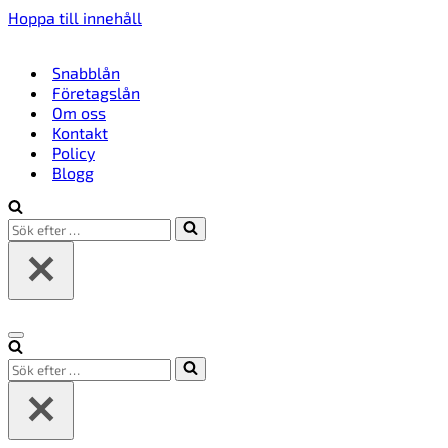
Hoppa till innehåll
Snabblån
Företagslån
Om oss
Kontakt
Policy
Blogg
Sök
efter
…
Navigeringsmeny
Sök
efter
…