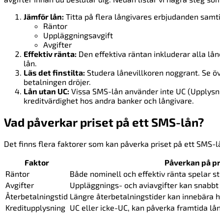
Jämför lån:
Titta på flera långivares erbjudanden samti
Räntor
Uppläggningsavgift
Avgifter
Effektiv ränta:
Den effektiva räntan inkluderar alla lån
lån.
Läs det finstilta:
Studera lånevillkoren noggrant. Se öv
betalningen dröjer.
Lån utan UC:
Vissa SMS-lån använder inte UC (Upplysnin
kreditvärdighet hos andra banker och långivare.
Vad påverkar priset på ett SMS-lån?
Det finns flera faktorer som kan påverka priset på ett SMS-
Faktor
Påverkan på pr
Räntor
Både nominell och effektiv ränta spelar st
Avgifter
Uppläggnings- och aviavgifter kan snabbt
Återbetalningstid
Längre återbetalningstider kan innebära h
Kreditupplysning
UC eller icke-UC, kan påverka framtida lå