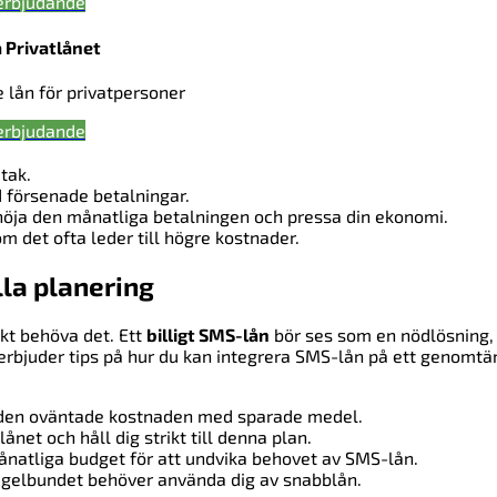
erbjudande
 Privatlånet
e lån för privatpersoner
erbjudande
etak.
försenade betalningar.
höja den månatliga betalningen och pressa din ekonomi.
m det ofta leder till högre kostnader.
lla planering
skt behöva det. Ett
billigt SMS-lån
bör ses som en nödlösning, 
 erbjuder tips på hur du kan integrera SMS-lån på ett genomtä
ka den oväntade kostnaden med sparade medel.
net och håll dig strikt till denna plan.
ånatliga budget för att undvika behovet av SMS-lån.
 regelbundet behöver använda dig av snabblån.