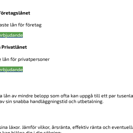
Företagslånet
gaste lån för företag
erbjudande
 Privatlånet
e lån för privatpersoner
erbjudande
ga lån av mindre belopp som ofta kan uppgå till ett par tusenl
av sin snabba handläggningstid och utbetalning.
sina läxor. Jämför vilkor, årsränta, effektiv ränta och eventuell
 kan hjälpa dig i din sökning: