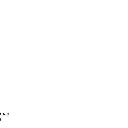
t man
h