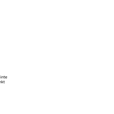
inte
nkt