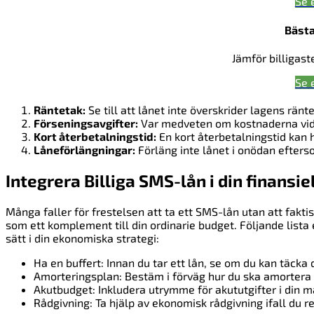
Se 
Bästa
Jämför billigast
Se 
Räntetak:
Se till att lånet inte överskrider lagens ränt
Förseningsavgifter:
Var medveten om kostnaderna vid 
Kort återbetalningstid:
En kort återbetalningstid kan 
Låneförlängningar:
Förläng inte lånet i onödan efterso
Integrera Billiga SMS-lån i din finansie
Många faller för frestelsen att ta ett SMS-lån utan att fakti
som ett komplement till din ordinarie budget. Följande lista
sätt i din ekonomiska strategi:
Ha en buffert: Innan du tar ett lån, se om du kan täc
Amorteringsplan: Bestäm i förväg hur du ska amortera lå
Akutbudget: Inkludera utrymme för akututgifter i din m
Rådgivning: Ta hjälp av ekonomisk rådgivning ifall du