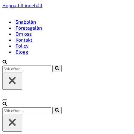
Hoppa till innehåll
Snabblån
Företagslån
Om oss
Kontakt
Policy
Blogg
Sök
efter
…
Navigeringsmeny
Sök
efter
…