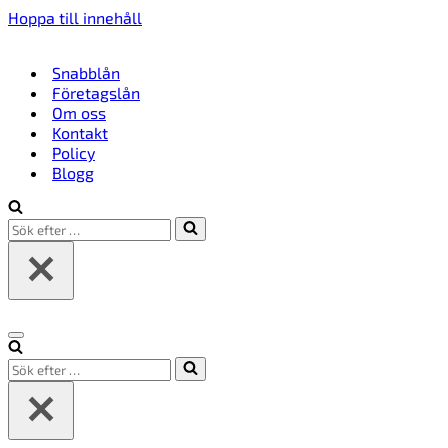
Hoppa till innehåll
Snabblån
Företagslån
Om oss
Kontakt
Policy
Blogg
Sök
efter
…
Navigeringsmeny
Sök
efter
…