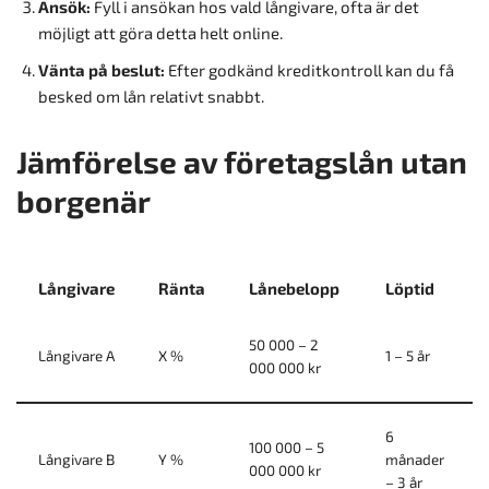
Ansök:
Fyll i ansökan hos vald långivare, ofta är det
möjligt att göra detta helt online.
Vänta på beslut:
Efter godkänd kreditkontroll kan du få
besked om lån relativt snabbt.
Jämförelse av företagslån utan
borgenär
Långivare
Ränta
Lånebelopp
Löptid
50 000 – 2
Långivare A
X %
1 – 5 år
000 000 kr
6
100 000 – 5
Långivare B
Y %
månader
000 000 kr
– 3 år