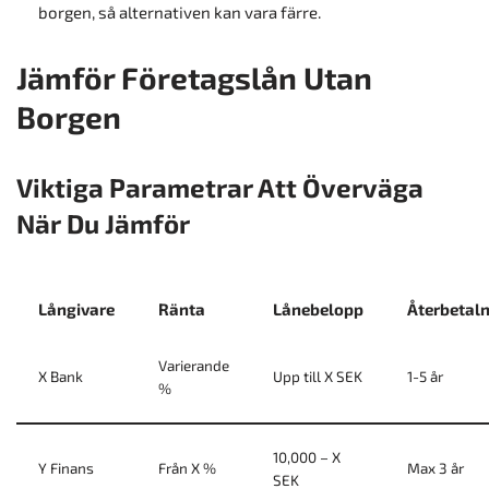
borgen, så alternativen kan vara färre.
Jämför Företagslån Utan
Borgen
Viktiga Parametrar Att Överväga
När Du Jämför
Långivare
Ränta
Lånebelopp
Återbetal
Varierande
X Bank
Upp till X SEK
1-5 år
%
10,000 – X
Y Finans
Från X %
Max 3 år
SEK