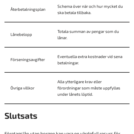
Schema över när och hur mycket du
Återbetalningsplan
ska betala tillbaka.
Totala summan av pengar som du
Lånebelopp
lånar.
Eventuella extra kostnader vid sena
Förseningsavgifter
betalningar.
Alla ytterligare krav eller
Övriga villkor
förordningar som måste uppfyllas
under lånets löptid.
Slutsats
Företagslån utan borgen kan vara en värdefull resurs för