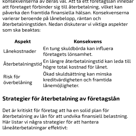
konsekvenserna av deras val. Att ta ett företagslån innebär
att företaget förbinder sig till återbetalning, vilket kan
påverka den framtida finansiella hälsan. Konsekvenserna
varierar beroende på lånebelopp, räntan och
återbetalningstiden. Nedan diskuterar vi viktiga aspekter
som ska beaktas:
Aspekt
Konsekvens
En tung skuldbörda kan influera
Lånekostnader
företagets lönsamhet.
En längre återbetalningstid kan leda till
Återbetalningstid
högre total kostnad för lånet.
Ökad skuldsättning kan minska
Risk för
kreditvärdigheten och framtida
överbelåning
lånemöjligheter.
Strategier för återbetalning av företagslån
Det är kritiskt för företag att ha en solid plan för
återbetalning av lån för att undvika finansiell belastning.
Här listar vi några strategier för att hantera
låneåterbetalningar effektivt: