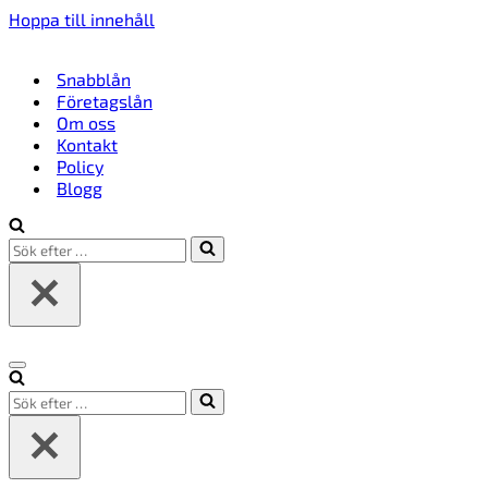
Hoppa till innehåll
Snabblån
Företagslån
Om oss
Kontakt
Policy
Blogg
Sök
efter
…
Navigeringsmeny
Sök
efter
…