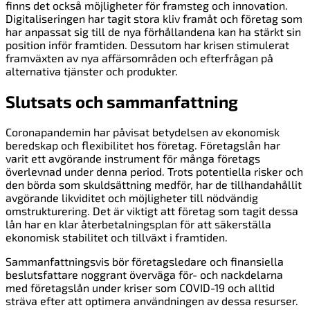
finns det också möjligheter för framsteg och innovation.
Digitaliseringen har tagit stora kliv framåt och företag som
har anpassat sig till de nya förhållandena kan ha stärkt sin
position inför framtiden. Dessutom har krisen stimulerat
framväxten av nya affärsområden och efterfrågan på
alternativa tjänster och produkter.
Slutsats och sammanfattning
Coronapandemin har påvisat betydelsen av ekonomisk
beredskap och flexibilitet hos företag. Företagslån har
varit ett avgörande instrument för många företags
överlevnad under denna period. Trots potentiella risker och
den börda som skuldsättning medför, har de tillhandahållit
avgörande likviditet och möjligheter till nödvändig
omstrukturering. Det är viktigt att företag som tagit dessa
lån har en klar återbetalningsplan för att säkerställa
ekonomisk stabilitet och tillväxt i framtiden.
Sammanfattningsvis bör företagsledare och finansiella
beslutsfattare noggrant överväga för- och nackdelarna
med företagslån under kriser som COVID-19 och alltid
sträva efter att optimera användningen av dessa resurser.