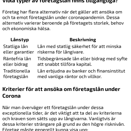
Vilka typer av företagslån finns tillgängliga?
Företag har flera alternativ när det gäller att ansöka om
och ta emot företagslån under coronapandemin. Dessa
alternativ varierar beroende på företagets storlek, behov
och ekonomiska hälsa.
Lånstyp
Beskrivning
Statliga lån
Lån med statlig säkerhet för att minska
eller garantier
riskerna för långivare.
Räntefria lån
Tidsbegränsade lån eller bidrag med syfte
eller bidrag
att snabbt tillföra kapital.
Traditionella
Lån erbjudna av banker och finansinstitut
företagslån
med vanliga räntor och villkor.
Kriterier för att ansöka om företagslån under
Corona
När man överväger ett företagslån under dessa
exceptionella tider, är det viktigt att ta del av kriterierna
och kraven som sätts upp av långivarna. Vanligtvis är
dessa kriterier strängare på grund av den högre risknivån.
Företag måste generellt kunna visa upp: