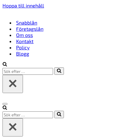
Hoppa till innehåll
Snabblån
Företagslån
Om oss
Kontakt
Policy
Blogg
Sök
efter
…
Navigeringsmeny
Sök
efter
…