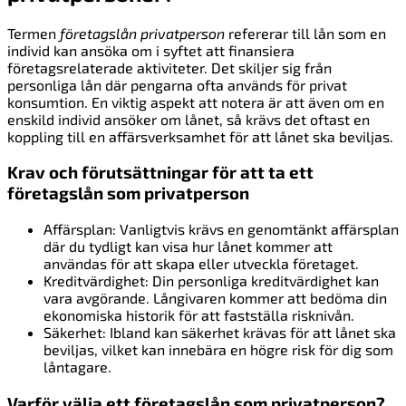
Termen
företagslån privatperson
refererar till lån som en
individ kan ansöka om i syftet att finansiera
företagsrelaterade aktiviteter. Det skiljer sig från
personliga lån där pengarna ofta används för privat
konsumtion. En viktig aspekt att notera är att även om en
enskild individ ansöker om lånet, så krävs det oftast en
koppling till en affärsverksamhet för att lånet ska beviljas.
Krav och förutsättningar för att ta ett
företagslån som privatperson
Affärsplan: Vanligtvis krävs en genomtänkt affärsplan
där du tydligt kan visa hur lånet kommer att
användas för att skapa eller utveckla företaget.
Kreditvärdighet: Din personliga kreditvärdighet kan
vara avgörande. Långivaren kommer att bedöma din
ekonomiska historik för att fastställa risknivån.
Säkerhet: Ibland kan säkerhet krävas för att lånet ska
beviljas, vilket kan innebära en högre risk för dig som
låntagare.
Varför välja ett företagslån som privatperson?