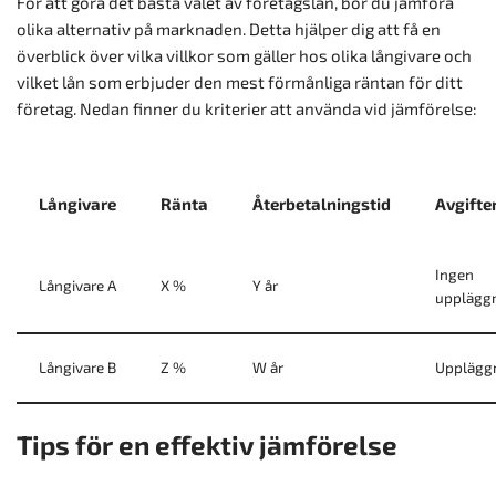
För att göra det bästa valet av företagslån, bör du jämföra
olika alternativ på marknaden. Detta hjälper dig att få en
överblick över vilka villkor som gäller hos olika långivare och
vilket lån som erbjuder den mest förmånliga räntan för ditt
företag. Nedan finner du kriterier att använda vid jämförelse:
Långivare
Ränta
Återbetalningstid
Avgifte
Ingen
Långivare A
X %
Y år
uppläggn
Långivare B
Z %
W år
Uppläggn
Tips för en effektiv jämförelse